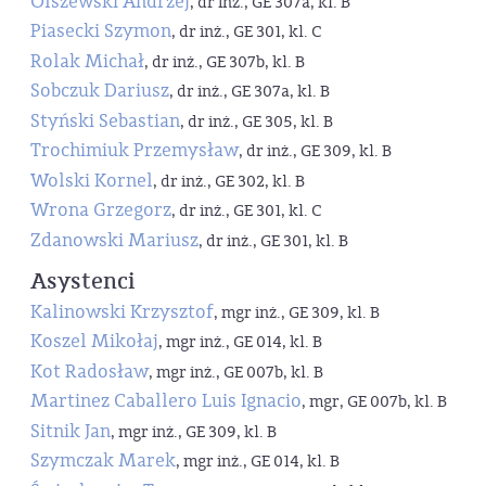
Olszewski Andrzej
, dr inż., GE 307a, kl. B
Piasecki Szymon
, dr inż., GE 301, kl. C
Rolak Michał
, dr inż., GE 307b, kl. B
Sobczuk Dariusz
, dr inż., GE 307a, kl. B
Styński Sebastian
, dr inż., GE 305, kl. B
Trochimiuk Przemysław
, dr inż., GE 309, kl. B
Wolski Kornel
, dr inż., GE 302, kl. B
Wrona Grzegorz
, dr inż., GE 301, kl. C
Zdanowski Mariusz
, dr inż., GE 301, kl. B
Asystenci
Kalinowski Krzysztof
, mgr inż., GE 309, kl. B
Koszel Mikołaj
, mgr inż., GE 014, kl. B
Kot Radosław
, mgr inż., GE 007b, kl. B
Martinez Caballero Luis Ignacio
, mgr, GE 007b, kl. B
Sitnik Jan
, mgr inż., GE 309, kl. B
Szymczak Marek
, mgr inż., GE 014, kl. B