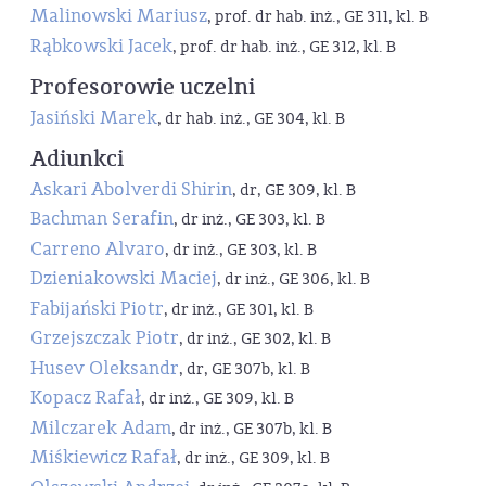
Malinowski Mariusz
, prof. dr hab. inż., GE 311, kl. B
Rąbkowski Jacek
, prof. dr hab. inż., GE 312, kl. B
Profesorowie uczelni
Jasiński Marek
, dr hab. inż., GE 304, kl. B
Adiunkci
Askari Abolverdi Shirin
, dr, GE 309, kl. B
Bachman Serafin
, dr inż., GE 303, kl. B
Carreno Alvaro
, dr inż., GE 303, kl. B
Dzieniakowski Maciej
, dr inż., GE 306, kl. B
Fabijański Piotr
, dr inż., GE 301, kl. B
Grzejszczak Piotr
, dr inż., GE 302, kl. B
Husev Oleksandr
, dr, GE 307b, kl. B
Kopacz Rafał
, dr inż., GE 309, kl. B
Milczarek Adam
, dr inż., GE 307b, kl. B
Miśkiewicz Rafał
, dr inż., GE 309, kl. B