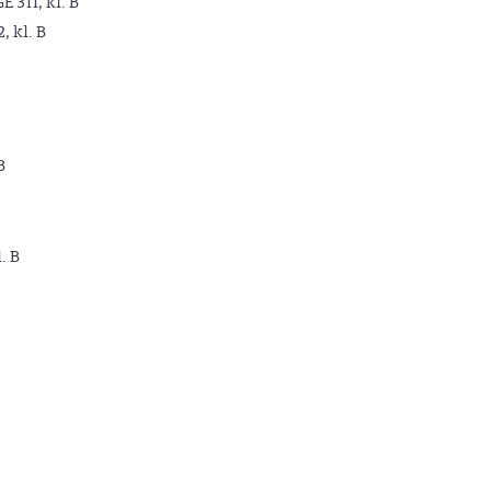
GE 311, kl. B
2, kl. B
B
. B