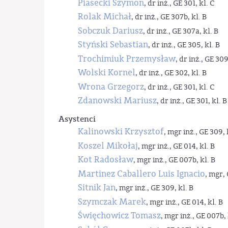
Piasecki Szymon
, dr inż., GE 301, kl. C
Rolak Michał
, dr inż., GE 307b, kl. B
Sobczuk Dariusz
, dr inż., GE 307a, kl. B
Styński Sebastian
, dr inż., GE 305, kl. B
Trochimiuk Przemysław
, dr inż., GE 309
Wolski Kornel
, dr inż., GE 302, kl. B
Wrona Grzegorz
, dr inż., GE 301, kl. C
Zdanowski Mariusz
, dr inż., GE 301, kl. B
Asystenci
Kalinowski Krzysztof
, mgr inż., GE 309, 
Koszel Mikołaj
, mgr inż., GE 014, kl. B
Kot Radosław
, mgr inż., GE 007b, kl. B
Martinez Caballero Luis Ignacio
, mgr, 
Sitnik Jan
, mgr inż., GE 309, kl. B
Szymczak Marek
, mgr inż., GE 014, kl. B
Święchowicz Tomasz
, mgr inż., GE 007b, 