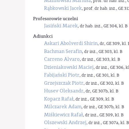
Malinowski Mariusz
, prof. dr hab. inż., 
Rąbkowski Jacek
, prof. dr hab. inż., GE 31
Profesorowie uczelni
Jasiński Marek
, dr hab. inż., GE 304, kl. B
Adiunkci
Askari Abolverdi Shirin
, dr, GE 309, kl. 
Bachman Serafin
, dr inż., GE 303, kl. B
Carreno Alvaro
, dr inż., GE 303, kl. B
Dzieniakowski Maciej
, dr inż., GE 306, kl
Fabijański Piotr
, dr inż., GE 301, kl. B
Grzejszczak Piotr
, dr inż., GE 302, kl. B
Husev Oleksandr
, dr, GE 307b, kl. B
Kopacz Rafał
, dr inż., GE 309, kl. B
Milczarek Adam
, dr inż., GE 307b, kl. B
Miśkiewicz Rafał
, dr inż., GE 309, kl. B
Olszewski Andrzej
, dr inż., GE 307a, kl. B