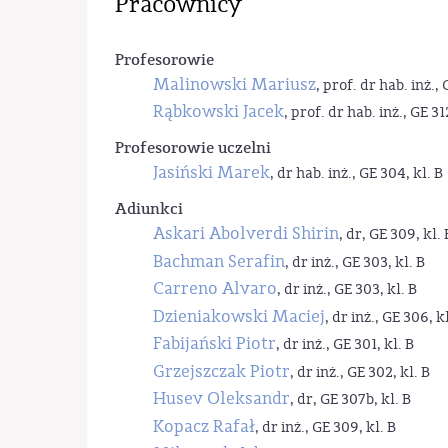
Pracownicy
Profesorowie
Malinowski Mariusz
, prof. dr hab. inż., 
Rąbkowski Jacek
, prof. dr hab. inż., GE 31
Profesorowie uczelni
Jasiński Marek
, dr hab. inż., GE 304, kl. B
Adiunkci
Askari Abolverdi Shirin
, dr, GE 309, kl. 
Bachman Serafin
, dr inż., GE 303, kl. B
Carreno Alvaro
, dr inż., GE 303, kl. B
Dzieniakowski Maciej
, dr inż., GE 306, kl
Fabijański Piotr
, dr inż., GE 301, kl. B
Grzejszczak Piotr
, dr inż., GE 302, kl. B
Husev Oleksandr
, dr, GE 307b, kl. B
Kopacz Rafał
, dr inż., GE 309, kl. B