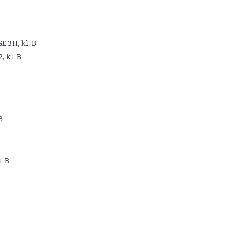
GE 311, kl. B
2, kl. B
B
. B