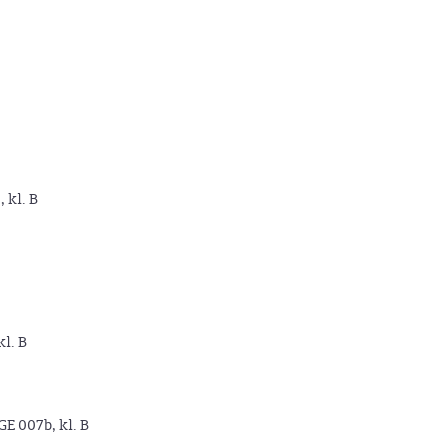
, kl. B
kl. B
GE 007b, kl. B