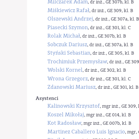
Milczarek Adam
, dr inż., GE 307b, kl. B
Miśkiewicz Rafał
, dr inż., GE 309, kl. B
Olszewski Andrzej
, dr inż., GE 307a, kl. B
Piasecki Szymon
, dr inż., GE 301, kl. C
Rolak Michał
, dr inż., GE 307b, kl. B
Sobczuk Dariusz
, dr inż., GE 307a, kl. B
Styński Sebastian
, dr inż., GE 305, kl. B
Trochimiuk Przemysław
, dr inż., GE 309
Wolski Kornel
, dr inż., GE 302, kl. B
Wrona Grzegorz
, dr inż., GE 301, kl. C
Zdanowski Mariusz
, dr inż., GE 301, kl. B
Asystenci
Kalinowski Krzysztof
, mgr inż., GE 309, 
Koszel Mikołaj
, mgr inż., GE 014, kl. B
Kot Radosław
, mgr inż., GE 007b, kl. B
Martinez Caballero Luis Ignacio
, mgr, 