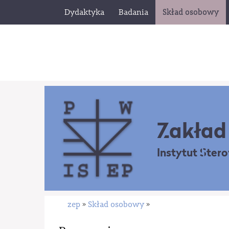
Dydaktyka
Badania
Skład osobowy
Zakład 
Instytut Ster
zep
Skład osobowy
»
»