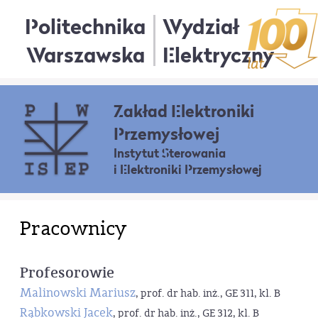
Politechnika
Wydział
Warszawska
Elektryczny
Zakład Elektroniki
Przemysłowej
Instytut Sterowania
i Elektroniki Przemysłowej
Pracownicy
Profesorowie
Malinowski Mariusz
, prof. dr hab. inż., GE 311, kl. B
Rąbkowski Jacek
, prof. dr hab. inż., GE 312, kl. B