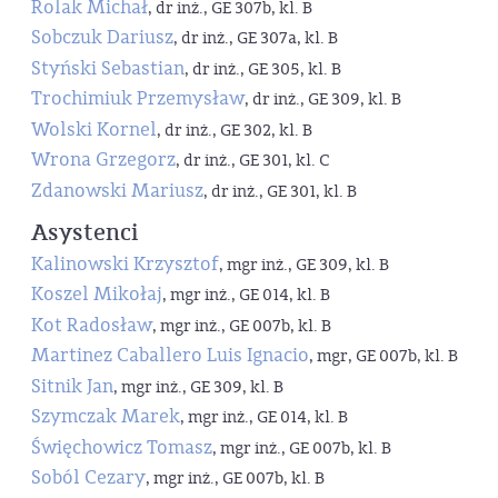
Rolak Michał
, dr inż., GE 307b, kl. B
Sobczuk Dariusz
, dr inż., GE 307a, kl. B
Styński Sebastian
, dr inż., GE 305, kl. B
Trochimiuk Przemysław
, dr inż., GE 309, kl. B
Wolski Kornel
, dr inż., GE 302, kl. B
Wrona Grzegorz
, dr inż., GE 301, kl. C
Zdanowski Mariusz
, dr inż., GE 301, kl. B
Asystenci
Kalinowski Krzysztof
, mgr inż., GE 309, kl. B
Koszel Mikołaj
, mgr inż., GE 014, kl. B
Kot Radosław
, mgr inż., GE 007b, kl. B
Martinez Caballero Luis Ignacio
, mgr, GE 007b, kl. B
Sitnik Jan
, mgr inż., GE 309, kl. B
Szymczak Marek
, mgr inż., GE 014, kl. B
Święchowicz Tomasz
, mgr inż., GE 007b, kl. B
Soból Cezary
, mgr inż., GE 007b, kl. B