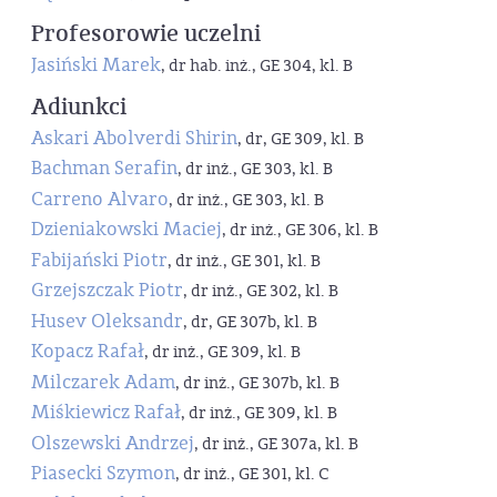
Profesorowie uczelni
Jasiński Marek
, dr hab. inż., GE 304, kl. B
Adiunkci
Askari Abolverdi Shirin
, dr, GE 309, kl. B
Bachman Serafin
, dr inż., GE 303, kl. B
Carreno Alvaro
, dr inż., GE 303, kl. B
Dzieniakowski Maciej
, dr inż., GE 306, kl. B
Fabijański Piotr
, dr inż., GE 301, kl. B
Grzejszczak Piotr
, dr inż., GE 302, kl. B
Husev Oleksandr
, dr, GE 307b, kl. B
Kopacz Rafał
, dr inż., GE 309, kl. B
Milczarek Adam
, dr inż., GE 307b, kl. B
Miśkiewicz Rafał
, dr inż., GE 309, kl. B
Olszewski Andrzej
, dr inż., GE 307a, kl. B
Piasecki Szymon
, dr inż., GE 301, kl. C