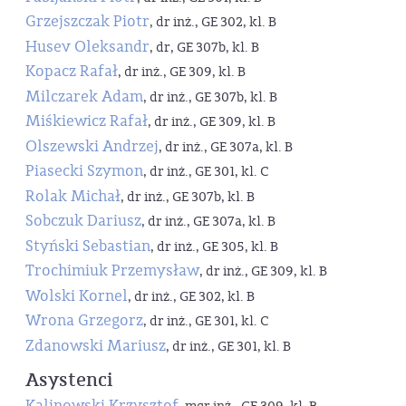
Grzejszczak Piotr
, dr inż., GE 302, kl. B
Husev Oleksandr
, dr, GE 307b, kl. B
Kopacz Rafał
, dr inż., GE 309, kl. B
Milczarek Adam
, dr inż., GE 307b, kl. B
Miśkiewicz Rafał
, dr inż., GE 309, kl. B
Olszewski Andrzej
, dr inż., GE 307a, kl. B
Piasecki Szymon
, dr inż., GE 301, kl. C
Rolak Michał
, dr inż., GE 307b, kl. B
Sobczuk Dariusz
, dr inż., GE 307a, kl. B
Styński Sebastian
, dr inż., GE 305, kl. B
Trochimiuk Przemysław
, dr inż., GE 309, kl. B
Wolski Kornel
, dr inż., GE 302, kl. B
Wrona Grzegorz
, dr inż., GE 301, kl. C
Zdanowski Mariusz
, dr inż., GE 301, kl. B
Asystenci
Kalinowski Krzysztof