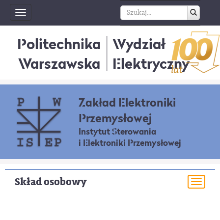
Toggle
navigation
Politechnika
Wydział
Warszawska
Elektryczny
Zakład Elektroniki
Przemysłowej
Instytut Sterowania
i Elektroniki Przemysłowej
Skład osobowy
Togg
navi