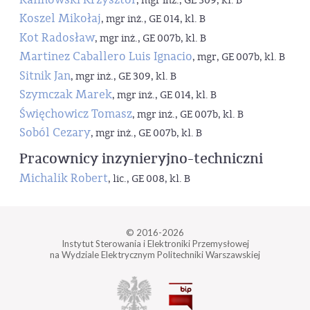
, mgr inż., GE 309, kl. B
Koszel Mikołaj
, mgr inż., GE 014, kl. B
Kot Radosław
, mgr inż., GE 007b, kl. B
Martinez Caballero Luis Ignacio
, mgr, GE 007b, kl. B
Sitnik Jan
, mgr inż., GE 309, kl. B
Szymczak Marek
, mgr inż., GE 014, kl. B
Święchowicz Tomasz
, mgr inż., GE 007b, kl. B
Soból Cezary
, mgr inż., GE 007b, kl. B
Pracownicy inzynieryjno-techniczni
Michalik Robert
, lic., GE 008, kl. B
© 2016-2026
Instytut Sterowania i Elektroniki Przemysłowej
na Wydziale Elektrycznym Politechniki Warszawskiej