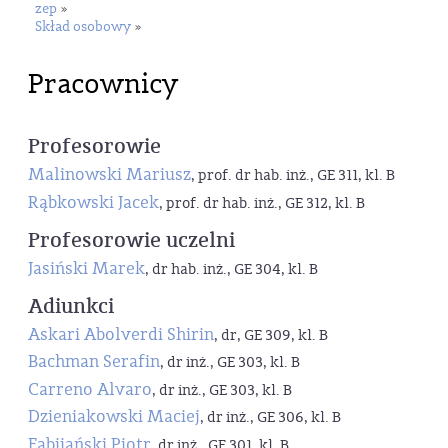
zep
»
Skład osobowy
»
Pracownicy
Profesorowie
Malinowski Mariusz
, prof. dr hab. inż., GE 311, kl. B
Rąbkowski Jacek
, prof. dr hab. inż., GE 312, kl. B
Profesorowie uczelni
Jasiński Marek
, dr hab. inż., GE 304, kl. B
Adiunkci
Askari Abolverdi Shirin
, dr, GE 309, kl. B
Bachman Serafin
, dr inż., GE 303, kl. B
Carreno Alvaro
, dr inż., GE 303, kl. B
Dzieniakowski Maciej
, dr inż., GE 306, kl. B
Fabijański Piotr
, dr inż., GE 301, kl. B