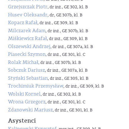
Grzejszczak Piotr
, dr inż., GE 302, kl. B
Husev Oleksandr
, dr, GE 307b, kl. B
Kopacz Rafał
, dr inż., GE 309, kl. B
Milczarek Adam
, dr inż., GE 307b, kl. B
Miśkiewicz Rafał
, dr inż., GE 309, kl. B
Olszewski Andrzej
, dr inż., GE 307a, kl. B
Piasecki Szymon
, dr inż., GE 301, kl. C
Rolak Michał
, dr inż., GE 307b, kl. B
Sobczuk Dariusz
, dr inż., GE 307a, kl. B
Styński Sebastian
, dr inż., GE 305, kl. B
Trochimiuk Przemysław
, dr inż., GE 309, kl. B
Wolski Kornel
, dr inż., GE 302, kl. B
Wrona Grzegorz
, dr inż., GE 301, kl. C
Zdanowski Mariusz
, dr inż., GE 301, kl. B
Asystenci
Kalinowski Krzysztof