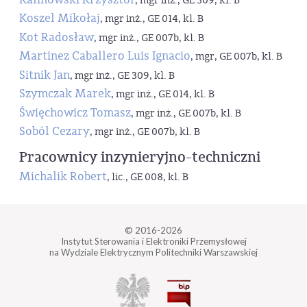
, mgr inż., GE 309, kl. B
Koszel Mikołaj
, mgr inż., GE 014, kl. B
Kot Radosław
, mgr inż., GE 007b, kl. B
Martinez Caballero Luis Ignacio
, mgr, GE 007b, kl. B
Sitnik Jan
, mgr inż., GE 309, kl. B
Szymczak Marek
, mgr inż., GE 014, kl. B
Święchowicz Tomasz
, mgr inż., GE 007b, kl. B
Soból Cezary
, mgr inż., GE 007b, kl. B
Pracownicy inzynieryjno-techniczni
Michalik Robert
, lic., GE 008, kl. B
© 2016-2026
Instytut Sterowania i Elektroniki Przemysłowej
na Wydziale Elektrycznym Politechniki Warszawskiej