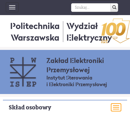
Toggle
navigation
Politechnika
Wydział
Warszawska
Elektryczny
Zakład Elektroniki
Przemysłowej
Instytut Sterowania
i Elektroniki Przemysłowej
Skład osobowy
Togg
navi