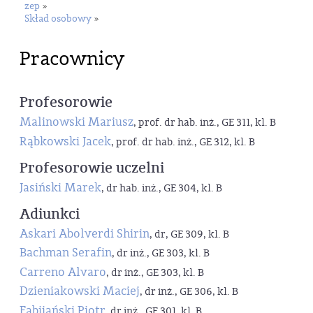
zep
»
Skład osobowy
»
Pracownicy
Profesorowie
Malinowski Mariusz
, prof. dr hab. inż., GE 311, kl. B
Rąbkowski Jacek
, prof. dr hab. inż., GE 312, kl. B
Profesorowie uczelni
Jasiński Marek
, dr hab. inż., GE 304, kl. B
Adiunkci
Askari Abolverdi Shirin
, dr, GE 309, kl. B
Bachman Serafin
, dr inż., GE 303, kl. B
Carreno Alvaro
, dr inż., GE 303, kl. B
Dzieniakowski Maciej
, dr inż., GE 306, kl. B
Fabijański Piotr
, dr inż., GE 301, kl. B