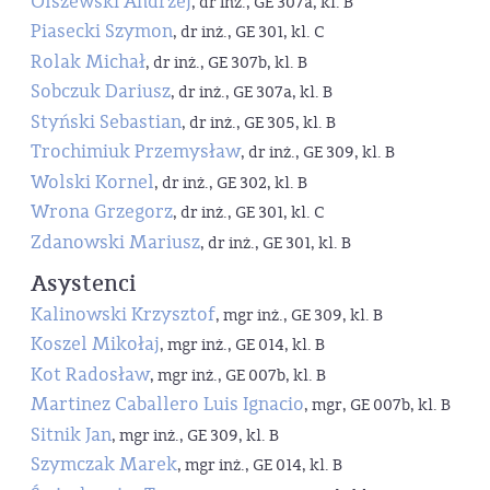
Olszewski Andrzej
, dr inż., GE 307a, kl. B
Piasecki Szymon
, dr inż., GE 301, kl. C
Rolak Michał
, dr inż., GE 307b, kl. B
Sobczuk Dariusz
, dr inż., GE 307a, kl. B
Styński Sebastian
, dr inż., GE 305, kl. B
Trochimiuk Przemysław
, dr inż., GE 309, kl. B
Wolski Kornel
, dr inż., GE 302, kl. B
Wrona Grzegorz
, dr inż., GE 301, kl. C
Zdanowski Mariusz
, dr inż., GE 301, kl. B
Asystenci
Kalinowski Krzysztof
, mgr inż., GE 309, kl. B
Koszel Mikołaj
, mgr inż., GE 014, kl. B
Kot Radosław
, mgr inż., GE 007b, kl. B
Martinez Caballero Luis Ignacio
, mgr, GE 007b, kl. B
Sitnik Jan
, mgr inż., GE 309, kl. B
Szymczak Marek
, mgr inż., GE 014, kl. B