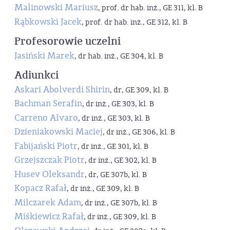
Malinowski Mariusz
, prof. dr hab. inż., GE 311, kl. B
Rąbkowski Jacek
, prof. dr hab. inż., GE 312, kl. B
Profesorowie uczelni
Jasiński Marek
, dr hab. inż., GE 304, kl. B
Adiunkci
Askari Abolverdi Shirin
, dr, GE 309, kl. B
Bachman Serafin
, dr inż., GE 303, kl. B
Carreno Alvaro
, dr inż., GE 303, kl. B
Dzieniakowski Maciej
, dr inż., GE 306, kl. B
Fabijański Piotr
, dr inż., GE 301, kl. B
Grzejszczak Piotr
, dr inż., GE 302, kl. B
Husev Oleksandr
, dr, GE 307b, kl. B
Kopacz Rafał
, dr inż., GE 309, kl. B
Milczarek Adam
, dr inż., GE 307b, kl. B
Miśkiewicz Rafał
, dr inż., GE 309, kl. B