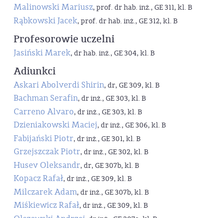
Malinowski Mariusz
, prof. dr hab. inż., GE 311, kl. B
Rąbkowski Jacek
, prof. dr hab. inż., GE 312, kl. B
Profesorowie uczelni
Jasiński Marek
, dr hab. inż., GE 304, kl. B
Adiunkci
Askari Abolverdi Shirin
, dr, GE 309, kl. B
Bachman Serafin
, dr inż., GE 303, kl. B
Carreno Alvaro
, dr inż., GE 303, kl. B
Dzieniakowski Maciej
, dr inż., GE 306, kl. B
Fabijański Piotr
, dr inż., GE 301, kl. B
Grzejszczak Piotr
, dr inż., GE 302, kl. B
Husev Oleksandr
, dr, GE 307b, kl. B
Kopacz Rafał
, dr inż., GE 309, kl. B
Milczarek Adam
, dr inż., GE 307b, kl. B
Miśkiewicz Rafał
, dr inż., GE 309, kl. B