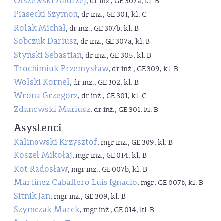
Olszewski Andrzej
, dr inż., GE 307a, kl. B
Piasecki Szymon
, dr inż., GE 301, kl. C
Rolak Michał
, dr inż., GE 307b, kl. B
Sobczuk Dariusz
, dr inż., GE 307a, kl. B
Styński Sebastian
, dr inż., GE 305, kl. B
Trochimiuk Przemysław
, dr inż., GE 309, kl. B
Wolski Kornel
, dr inż., GE 302, kl. B
Wrona Grzegorz
, dr inż., GE 301, kl. C
Zdanowski Mariusz
, dr inż., GE 301, kl. B
Asystenci
Kalinowski Krzysztof
, mgr inż., GE 309, kl. B
Koszel Mikołaj
, mgr inż., GE 014, kl. B
Kot Radosław
, mgr inż., GE 007b, kl. B
Martinez Caballero Luis Ignacio
, mgr, GE 007b, kl. B
Sitnik Jan
, mgr inż., GE 309, kl. B
Szymczak Marek
, mgr inż., GE 014, kl. B