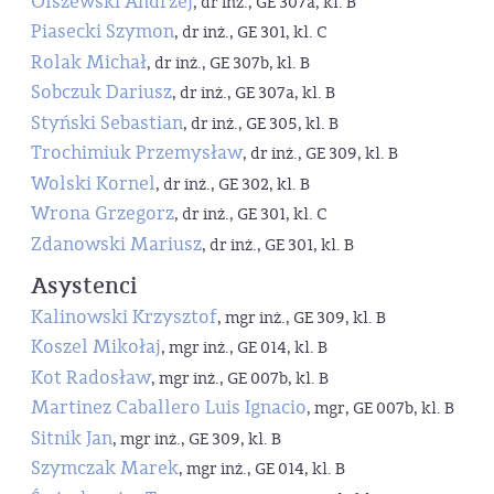
Olszewski Andrzej
, dr inż., GE 307a, kl. B
Piasecki Szymon
, dr inż., GE 301, kl. C
Rolak Michał
, dr inż., GE 307b, kl. B
Sobczuk Dariusz
, dr inż., GE 307a, kl. B
Styński Sebastian
, dr inż., GE 305, kl. B
Trochimiuk Przemysław
, dr inż., GE 309, kl. B
Wolski Kornel
, dr inż., GE 302, kl. B
Wrona Grzegorz
, dr inż., GE 301, kl. C
Zdanowski Mariusz
, dr inż., GE 301, kl. B
Asystenci
Kalinowski Krzysztof
, mgr inż., GE 309, kl. B
Koszel Mikołaj
, mgr inż., GE 014, kl. B
Kot Radosław
, mgr inż., GE 007b, kl. B
Martinez Caballero Luis Ignacio
, mgr, GE 007b, kl. B
Sitnik Jan
, mgr inż., GE 309, kl. B
Szymczak Marek
, mgr inż., GE 014, kl. B