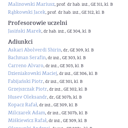
Malinowski Mariusz
, prof. dr hab. inż., GE 311, kl. B
Rąbkowski Jacek
, prof. dr hab. inż., GE 312, kl. B
Profesorowie uczelni
Jasiński Marek
, dr hab. inż., GE 304, kl. B
Adiunkci
Askari Abolverdi Shirin
, dr, GE 309, kl. B
Bachman Serafin
, dr inż., GE 303, kl. B
Carreno Alvaro
, dr inż., GE 303, kl. B
Dzieniakowski Maciej
, dr inż., GE 306, kl. B
Fabijański Piotr
, dr inż., GE 301, kl. B
Grzejszczak Piotr
, dr inż., GE 302, kl. B
Husev Oleksandr
, dr, GE 307b, kl. B
Kopacz Rafał
, dr inż., GE 309, kl. B
Milczarek Adam
, dr inż., GE 307b, kl. B
Miśkiewicz Rafał
, dr inż., GE 309, kl. B