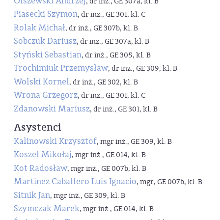
Olszewski Andrzej
, dr inż., GE 307a, kl. B
Piasecki Szymon
, dr inż., GE 301, kl. C
Rolak Michał
, dr inż., GE 307b, kl. B
Sobczuk Dariusz
, dr inż., GE 307a, kl. B
Styński Sebastian
, dr inż., GE 305, kl. B
Trochimiuk Przemysław
, dr inż., GE 309, kl. B
Wolski Kornel
, dr inż., GE 302, kl. B
Wrona Grzegorz
, dr inż., GE 301, kl. C
Zdanowski Mariusz
, dr inż., GE 301, kl. B
Asystenci
Kalinowski Krzysztof
, mgr inż., GE 309, kl. B
Koszel Mikołaj
, mgr inż., GE 014, kl. B
Kot Radosław
, mgr inż., GE 007b, kl. B
Martinez Caballero Luis Ignacio
, mgr, GE 007b, kl. B
Sitnik Jan
, mgr inż., GE 309, kl. B
Szymczak Marek
, mgr inż., GE 014, kl. B