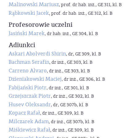
Malinowski Mariusz
, prof. dr hab. inż., GE 311, kl. B
Rąbkowski Jacek
, prof. dr hab. inż., GE 312, kl. B
Profesorowie uczelni
Jasiński Marek
, dr hab. inż., GE 304, kl. B
Adiunkci
Askari Abolverdi Shirin
, dr, GE 309, kl. B
Bachman Serafin
, dr inż., GE 303, kl. B
Carreno Alvaro
, dr inż., GE 303, kl. B
Dzieniakowski Maciej
, dr inż., GE 306, kl. B
Fabijański Piotr
, dr inż., GE 301, kl. B
Grzejszczak Piotr
, dr inż., GE 302, kl. B
Husev Oleksandr
, dr, GE 307b, kl. B
Kopacz Rafał
, dr inż., GE 309, kl. B
Milczarek Adam
, dr inż., GE 307b, kl. B
Miśkiewicz Rafał
, dr inż., GE 309, kl. B