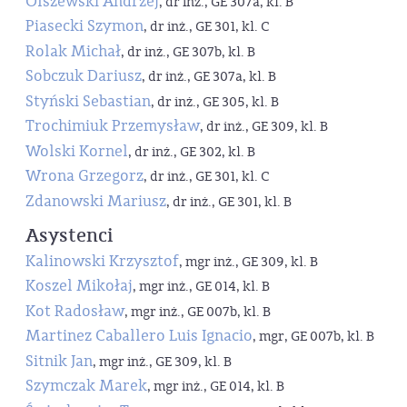
Olszewski Andrzej
, dr inż., GE 307a, kl. B
Piasecki Szymon
, dr inż., GE 301, kl. C
Rolak Michał
, dr inż., GE 307b, kl. B
Sobczuk Dariusz
, dr inż., GE 307a, kl. B
Styński Sebastian
, dr inż., GE 305, kl. B
Trochimiuk Przemysław
, dr inż., GE 309, kl. B
Wolski Kornel
, dr inż., GE 302, kl. B
Wrona Grzegorz
, dr inż., GE 301, kl. C
Zdanowski Mariusz
, dr inż., GE 301, kl. B
Asystenci
Kalinowski Krzysztof
, mgr inż., GE 309, kl. B
Koszel Mikołaj
, mgr inż., GE 014, kl. B
Kot Radosław
, mgr inż., GE 007b, kl. B
Martinez Caballero Luis Ignacio
, mgr, GE 007b, kl. B
Sitnik Jan
, mgr inż., GE 309, kl. B
Szymczak Marek
, mgr inż., GE 014, kl. B