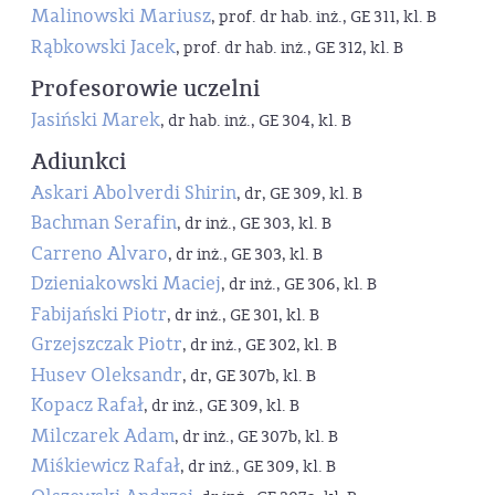
Malinowski Mariusz
, prof. dr hab. inż., GE 311, kl. B
Rąbkowski Jacek
, prof. dr hab. inż., GE 312, kl. B
Profesorowie uczelni
Jasiński Marek
, dr hab. inż., GE 304, kl. B
Adiunkci
Askari Abolverdi Shirin
, dr, GE 309, kl. B
Bachman Serafin
, dr inż., GE 303, kl. B
Carreno Alvaro
, dr inż., GE 303, kl. B
Dzieniakowski Maciej
, dr inż., GE 306, kl. B
Fabijański Piotr
, dr inż., GE 301, kl. B
Grzejszczak Piotr
, dr inż., GE 302, kl. B
Husev Oleksandr
, dr, GE 307b, kl. B
Kopacz Rafał
, dr inż., GE 309, kl. B
Milczarek Adam
, dr inż., GE 307b, kl. B
Miśkiewicz Rafał
, dr inż., GE 309, kl. B