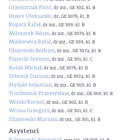
Grzejszczak Piotr
, dr inż., GE 302, kl. B
Husev Oleksandr
, dr, GE 307b, kl. B
Kopacz Rafał
, dr inż., GE 309, kl. B
Milczarek Adam
, dr inż., GE 307b, kl. B
Miśkiewicz Rafał
, dr inż., GE 309, kl. B
Olszewski Andrzej
, dr inż., GE 307a, kl. B
Piasecki Szymon
, dr inż., GE 301, kl. C
Rolak Michał
, dr inż., GE 307b, kl. B
Sobczuk Dariusz
, dr inż., GE 307a, kl. B
Styński Sebastian
, dr inż., GE 305, kl. B
Trochimiuk Przemysław
, dr inż., GE 309, kl. B
Wolski Kornel
, dr inż., GE 302, kl. B
Wrona Grzegorz
, dr inż., GE 301, kl. C
Zdanowski Mariusz
, dr inż., GE 301, kl. B
Asystenci
Kalinowski Krzysztof