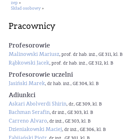
zep
»
Skład osobowy
»
Pracownicy
Profesorowie
Malinowski Mariusz
, prof. dr hab. inż., GE 311, kl. B
Rąbkowski Jacek
, prof. dr hab. inż., GE 312, kl. B
Profesorowie uczelni
Jasiński Marek
, dr hab. inż., GE 304, kl. B
Adiunkci
Askari Abolverdi Shirin
, dr, GE 309, kl. B
Bachman Serafin
, dr inż., GE 303, kl. B
Carreno Alvaro
, dr inż., GE 303, kl. B
Dzieniakowski Maciej
, dr inż., GE 306, kl. B
Fabijański Piotr
, dr inż., GE 301, kl. B