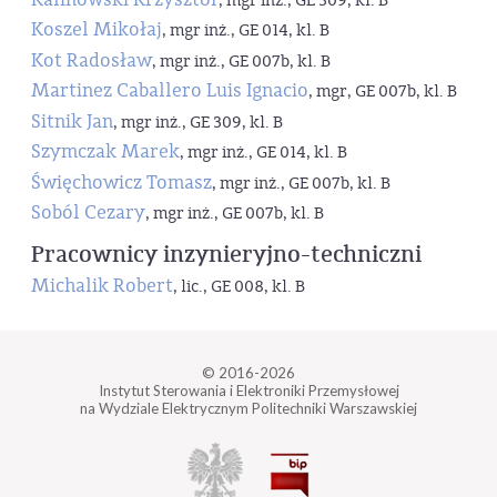
, mgr inż., GE 309, kl. B
Koszel Mikołaj
, mgr inż., GE 014, kl. B
Kot Radosław
, mgr inż., GE 007b, kl. B
Martinez Caballero Luis Ignacio
, mgr, GE 007b, kl. B
Sitnik Jan
, mgr inż., GE 309, kl. B
Szymczak Marek
, mgr inż., GE 014, kl. B
Święchowicz Tomasz
, mgr inż., GE 007b, kl. B
Soból Cezary
, mgr inż., GE 007b, kl. B
Pracownicy inzynieryjno-techniczni
Michalik Robert
, lic., GE 008, kl. B
© 2016-2026
Instytut Sterowania i Elektroniki Przemysłowej
na Wydziale Elektrycznym Politechniki Warszawskiej