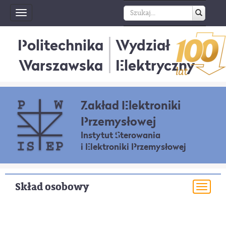
Toggle
navigation
Politechnika
Wydział
Warszawska
Elektryczny
Zakład Elektroniki
Przemysłowej
Instytut Sterowania
i Elektroniki Przemysłowej
Skład osobowy
Togg
navi