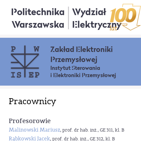
Politechnika
Wydział
Warszawska
Elektryczny
Zakład Elektroniki
Przemysłowej
Instytut Sterowania
i Elektroniki Przemysłowej
Pracownicy
Profesorowie
Malinowski Mariusz
, prof. dr hab. inż., GE 311, kl. B
Rąbkowski Jacek
, prof. dr hab. inż., GE 312, kl. B