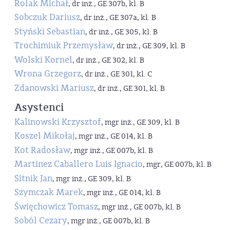
Rolak Michał
, dr inż., GE 307b, kl. B
Sobczuk Dariusz
, dr inż., GE 307a, kl. B
Styński Sebastian
, dr inż., GE 305, kl. B
Trochimiuk Przemysław
, dr inż., GE 309, kl. B
Wolski Kornel
, dr inż., GE 302, kl. B
Wrona Grzegorz
, dr inż., GE 301, kl. C
Zdanowski Mariusz
, dr inż., GE 301, kl. B
Asystenci
Kalinowski Krzysztof
, mgr inż., GE 309, kl. B
Koszel Mikołaj
, mgr inż., GE 014, kl. B
Kot Radosław
, mgr inż., GE 007b, kl. B
Martinez Caballero Luis Ignacio
, mgr, GE 007b, kl. B
Sitnik Jan
, mgr inż., GE 309, kl. B
Szymczak Marek
, mgr inż., GE 014, kl. B
Święchowicz Tomasz
, mgr inż., GE 007b, kl. B
Soból Cezary
, mgr inż., GE 007b, kl. B