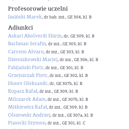
Profesorowie uczelni
Jasiński Marek
, dr hab. inż., GE 304, kl. B
Adiunkci
Askari Abolverdi Shirin
, dr, GE 309, kl. B
Bachman Serafin
, dr inż., GE 303, kl. B
Carreno Alvaro
, dr inż., GE 303, kl. B
Dzieniakowski Maciej
, dr inż., GE 306, kl. B
Fabijański Piotr
, dr inż., GE 301, kl. B
Grzejszczak Piotr
, dr inż., GE 302, kl. B
Husev Oleksandr
, dr, GE 307b, kl. B
Kopacz Rafał
, dr inż., GE 309, kl. B
Milczarek Adam
, dr inż., GE 307b, kl. B
Miśkiewicz Rafał
, dr inż., GE 309, kl. B
Olszewski Andrzej
, dr inż., GE 307a, kl. B
Piasecki Szymon
, dr inż., GE 301, kl. C