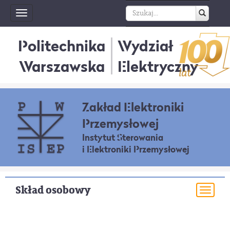
Toggle
navigation
Politechnika
Wydział
Warszawska
Elektryczny
Zakład Elektroniki
Przemysłowej
Instytut Sterowania
i Elektroniki Przemysłowej
Skład osobowy
Togg
navi