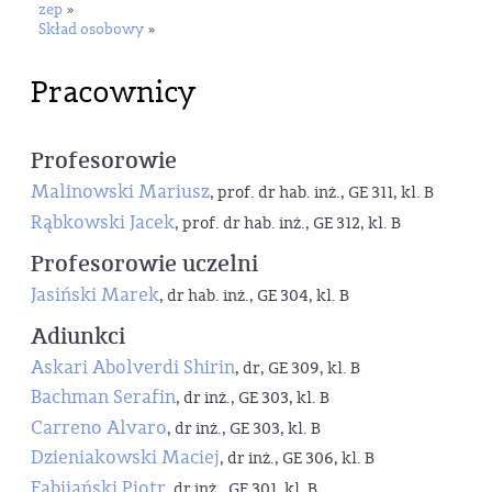
zep
»
Skład osobowy
»
Pracownicy
Profesorowie
Malinowski Mariusz
, prof. dr hab. inż., GE 311, kl. B
Rąbkowski Jacek
, prof. dr hab. inż., GE 312, kl. B
Profesorowie uczelni
Jasiński Marek
, dr hab. inż., GE 304, kl. B
Adiunkci
Askari Abolverdi Shirin
, dr, GE 309, kl. B
Bachman Serafin
, dr inż., GE 303, kl. B
Carreno Alvaro
, dr inż., GE 303, kl. B
Dzieniakowski Maciej
, dr inż., GE 306, kl. B
Fabijański Piotr
, dr inż., GE 301, kl. B