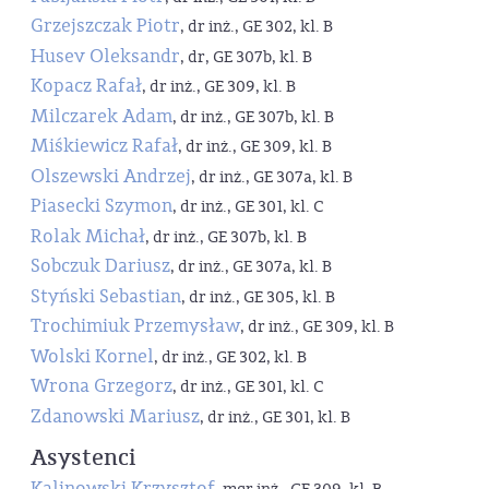
Grzejszczak Piotr
, dr inż., GE 302, kl. B
Husev Oleksandr
, dr, GE 307b, kl. B
Kopacz Rafał
, dr inż., GE 309, kl. B
Milczarek Adam
, dr inż., GE 307b, kl. B
Miśkiewicz Rafał
, dr inż., GE 309, kl. B
Olszewski Andrzej
, dr inż., GE 307a, kl. B
Piasecki Szymon
, dr inż., GE 301, kl. C
Rolak Michał
, dr inż., GE 307b, kl. B
Sobczuk Dariusz
, dr inż., GE 307a, kl. B
Styński Sebastian
, dr inż., GE 305, kl. B
Trochimiuk Przemysław
, dr inż., GE 309, kl. B
Wolski Kornel
, dr inż., GE 302, kl. B
Wrona Grzegorz
, dr inż., GE 301, kl. C
Zdanowski Mariusz
, dr inż., GE 301, kl. B
Asystenci
Kalinowski Krzysztof