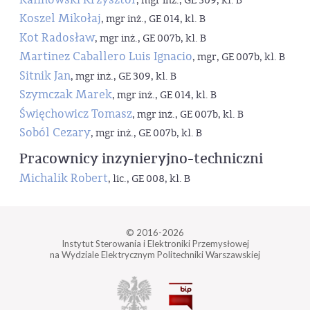
, mgr inż., GE 309, kl. B
Koszel Mikołaj
, mgr inż., GE 014, kl. B
Kot Radosław
, mgr inż., GE 007b, kl. B
Martinez Caballero Luis Ignacio
, mgr, GE 007b, kl. B
Sitnik Jan
, mgr inż., GE 309, kl. B
Szymczak Marek
, mgr inż., GE 014, kl. B
Święchowicz Tomasz
, mgr inż., GE 007b, kl. B
Soból Cezary
, mgr inż., GE 007b, kl. B
Pracownicy inzynieryjno-techniczni
Michalik Robert
, lic., GE 008, kl. B
© 2016-2026
Instytut Sterowania i Elektroniki Przemysłowej
na Wydziale Elektrycznym Politechniki Warszawskiej