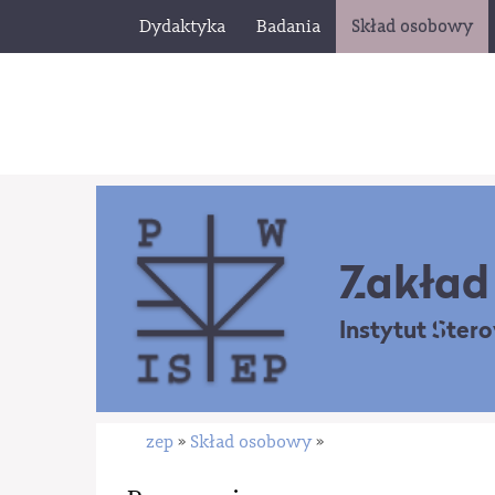
Dydaktyka
Badania
Skład osobowy
Zakład 
Instytut Ster
zep
Skład osobowy
»
»