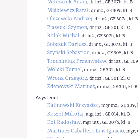
Milczarek Adam
, dr inż., GE 307b, kl. B
Miśkiewicz Rafał
, dr inż., GE 309, kl. B
Olszewski Andrzej
, dr inż., GE 307a, kl. B
Piasecki Szymon
, dr inż., GE 301, kl. C
Rolak Michał
, dr inż., GE 307b, kl. B
Sobczuk Dariusz
, dr inż., GE 307a, kl. B
Styński Sebastian
, dr inż., GE 305, kl. B
Trochimiuk Przemysław
, dr inż., GE 309
Wolski Kornel
, dr inż., GE 302, kl. B
Wrona Grzegorz
, dr inż., GE 301, kl. C
Zdanowski Mariusz
, dr inż., GE 301, kl. B
Asystenci
Kalinowski Krzysztof
, mgr inż., GE 309, 
Koszel Mikołaj
, mgr inż., GE 014, kl. B
Kot Radosław
, mgr inż., GE 007b, kl. B
Martinez Caballero Luis Ignacio
, mgr, 