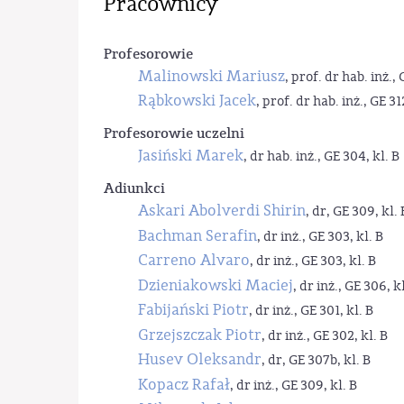
Pracownicy
Profesorowie
Malinowski Mariusz
, prof. dr hab. inż., 
Rąbkowski Jacek
, prof. dr hab. inż., GE 31
Profesorowie uczelni
Jasiński Marek
, dr hab. inż., GE 304, kl. B
Adiunkci
Askari Abolverdi Shirin
, dr, GE 309, kl. 
Bachman Serafin
, dr inż., GE 303, kl. B
Carreno Alvaro
, dr inż., GE 303, kl. B
Dzieniakowski Maciej
, dr inż., GE 306, kl
Fabijański Piotr
, dr inż., GE 301, kl. B
Grzejszczak Piotr
, dr inż., GE 302, kl. B
Husev Oleksandr
, dr, GE 307b, kl. B
Kopacz Rafał
, dr inż., GE 309, kl. B