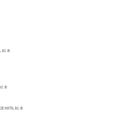
, kl. B
kl. B
GE 007b, kl. B