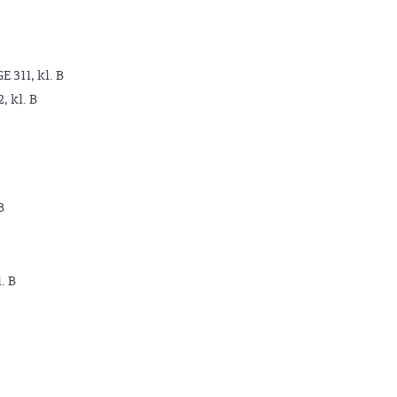
GE 311, kl. B
2, kl. B
B
. B