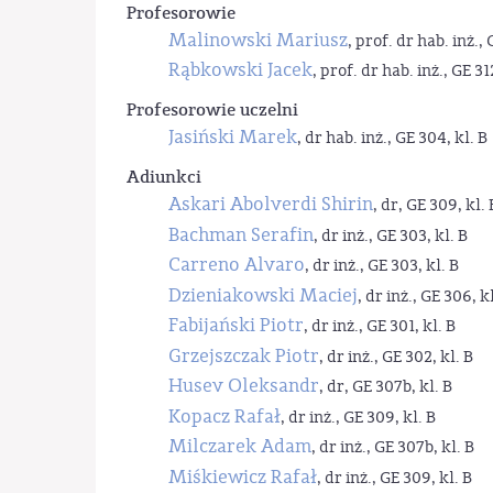
Profesorowie
Malinowski Mariusz
, prof. dr hab. inż., 
Rąbkowski Jacek
, prof. dr hab. inż., GE 31
Profesorowie uczelni
Jasiński Marek
, dr hab. inż., GE 304, kl. B
Adiunkci
Askari Abolverdi Shirin
, dr, GE 309, kl. 
Bachman Serafin
, dr inż., GE 303, kl. B
Carreno Alvaro
, dr inż., GE 303, kl. B
Dzieniakowski Maciej
, dr inż., GE 306, kl
Fabijański Piotr
, dr inż., GE 301, kl. B
Grzejszczak Piotr
, dr inż., GE 302, kl. B
Husev Oleksandr
, dr, GE 307b, kl. B
Kopacz Rafał
, dr inż., GE 309, kl. B
Milczarek Adam
, dr inż., GE 307b, kl. B
Miśkiewicz Rafał
, dr inż., GE 309, kl. B