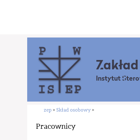
Zakład 
Instytut Ster
zep
Skład osobowy
»
»
Pracownicy