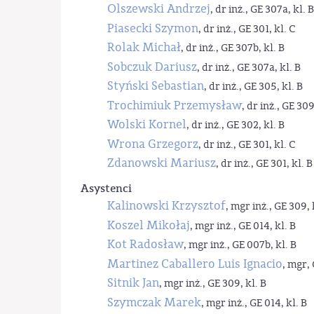
Olszewski Andrzej
, dr inż., GE 307a, kl. B
Piasecki Szymon
, dr inż., GE 301, kl. C
Rolak Michał
, dr inż., GE 307b, kl. B
Sobczuk Dariusz
, dr inż., GE 307a, kl. B
Styński Sebastian
, dr inż., GE 305, kl. B
Trochimiuk Przemysław
, dr inż., GE 309
Wolski Kornel
, dr inż., GE 302, kl. B
Wrona Grzegorz
, dr inż., GE 301, kl. C
Zdanowski Mariusz
, dr inż., GE 301, kl. B
Asystenci
Kalinowski Krzysztof
, mgr inż., GE 309, 
Koszel Mikołaj
, mgr inż., GE 014, kl. B
Kot Radosław
, mgr inż., GE 007b, kl. B
Martinez Caballero Luis Ignacio
, mgr, 
Sitnik Jan
, mgr inż., GE 309, kl. B
Szymczak Marek
, mgr inż., GE 014, kl. B