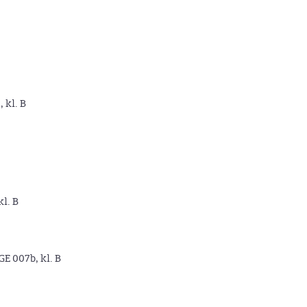
, kl. B
kl. B
GE 007b, kl. B