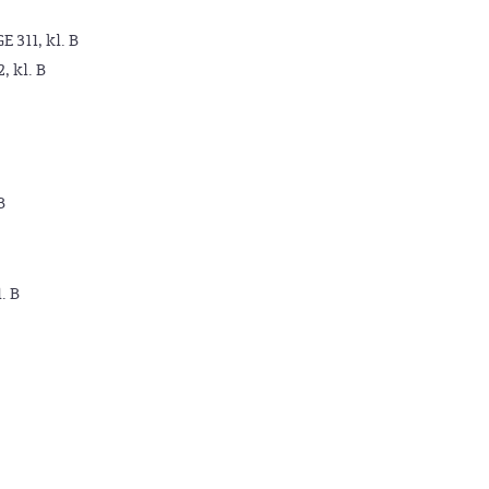
GE 311, kl. B
2, kl. B
B
. B