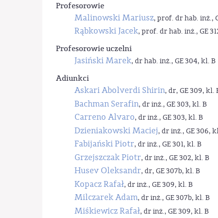
Profesorowie
Malinowski Mariusz
, prof. dr hab. inż., 
Rąbkowski Jacek
, prof. dr hab. inż., GE 31
Profesorowie uczelni
Jasiński Marek
, dr hab. inż., GE 304, kl. B
Adiunkci
Askari Abolverdi Shirin
, dr, GE 309, kl. 
Bachman Serafin
, dr inż., GE 303, kl. B
Carreno Alvaro
, dr inż., GE 303, kl. B
Dzieniakowski Maciej
, dr inż., GE 306, kl
Fabijański Piotr
, dr inż., GE 301, kl. B
Grzejszczak Piotr
, dr inż., GE 302, kl. B
Husev Oleksandr
, dr, GE 307b, kl. B
Kopacz Rafał
, dr inż., GE 309, kl. B
Milczarek Adam
, dr inż., GE 307b, kl. B
Miśkiewicz Rafał
, dr inż., GE 309, kl. B