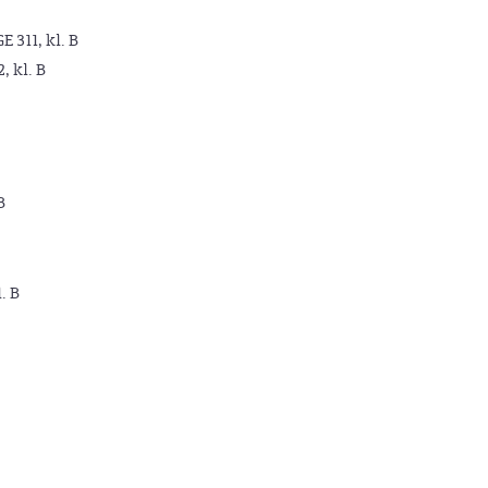
GE 311, kl. B
2, kl. B
B
. B