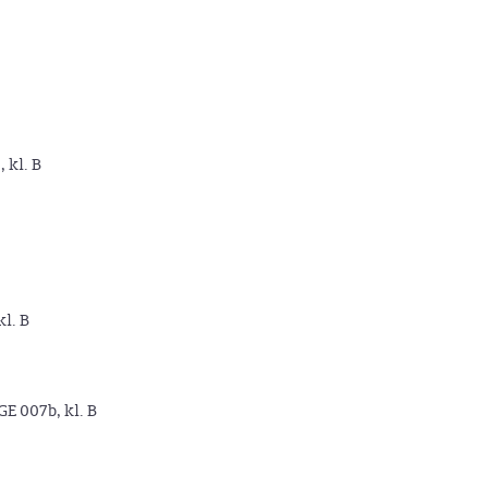
, kl. B
kl. B
GE 007b, kl. B