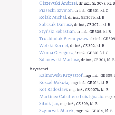
Olszewski Andrzej
, dr inż., GE 307a, kl. B
Piasecki Szymon
, dr inż., GE 301, kl. C
Rolak Michał
, dr inż., GE 307b, kl. B
Sobczuk Dariusz
, dr inż., GE 307a, kl. B
Styński Sebastian
, dr inż., GE 305, kl. B
Trochimiuk Przemysław
, dr inż., GE 309
Wolski Kornel
, dr inż., GE 302, kl. B
Wrona Grzegorz
, dr inż., GE 301, kl. C
Zdanowski Mariusz
, dr inż., GE 301, kl. B
Asystenci
Kalinowski Krzysztof
, mgr inż., GE 309, 
Koszel Mikołaj
, mgr inż., GE 014, kl. B
Kot Radosław
, mgr inż., GE 007b, kl. B
Martinez Caballero Luis Ignacio
, mgr, 
Sitnik Jan
, mgr inż., GE 309, kl. B
Szymczak Marek
, mgr inż., GE 014, kl. B