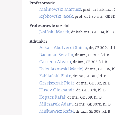
Profesorowie
Malinowski Mariusz
, prof. dr hab. inż., 
Rąbkowski Jacek
, prof. dr hab. inż., GE 31
Profesorowie uczelni
Jasiński Marek
, dr hab. inż., GE 304, kl. B
Adiunkci
Askari Abolverdi Shirin
, dr, GE 309, kl. 
Bachman Serafin
, dr inż., GE 303, kl. B
Carreno Alvaro
, dr inż., GE 303, kl. B
Dzieniakowski Maciej
, dr inż., GE 306, kl
Fabijański Piotr
, dr inż., GE 301, kl. B
Grzejszczak Piotr
, dr inż., GE 302, kl. B
Husev Oleksandr
, dr, GE 307b, kl. B
Kopacz Rafał
, dr inż., GE 309, kl. B
Milczarek Adam
, dr inż., GE 307b, kl. B
Miśkiewicz Rafał
, dr inż., GE 309, kl. B