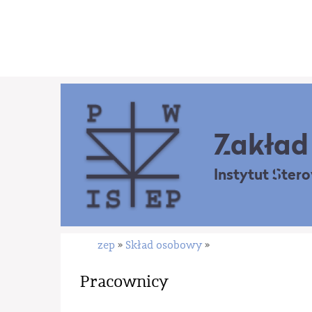
Zakład 
Instytut Ster
zep
Skład osobowy
»
»
Pracownicy