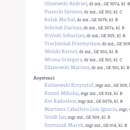
Olszewski Andrzej
, dr inż., GE 307a, kl. B
Piasecki Szymon
, dr inż., GE 301, kl. C
Rolak Michał
, dr inż., GE 307b, kl. B
Sobczuk Dariusz
, dr inż., GE 307a, kl. B
Styński Sebastian
, dr inż., GE 305, kl. B
Trochimiuk Przemysław
, dr inż., GE 309
Wolski Kornel
, dr inż., GE 302, kl. B
Wrona Grzegorz
, dr inż., GE 301, kl. C
Zdanowski Mariusz
, dr inż., GE 301, kl. B
Asystenci
Kalinowski Krzysztof
, mgr inż., GE 309, 
Koszel Mikołaj
, mgr inż., GE 014, kl. B
Kot Radosław
, mgr inż., GE 007b, kl. B
Martinez Caballero Luis Ignacio
, mgr, 
Sitnik Jan
, mgr inż., GE 309, kl. B
Szymczak Marek
, mgr inż., GE 014, kl. B