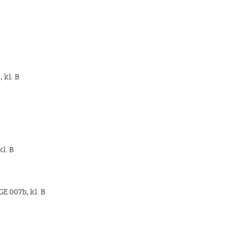
, kl. B
kl. B
GE 007b, kl. B