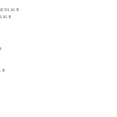
GE 311, kl. B
2, kl. B
B
. B