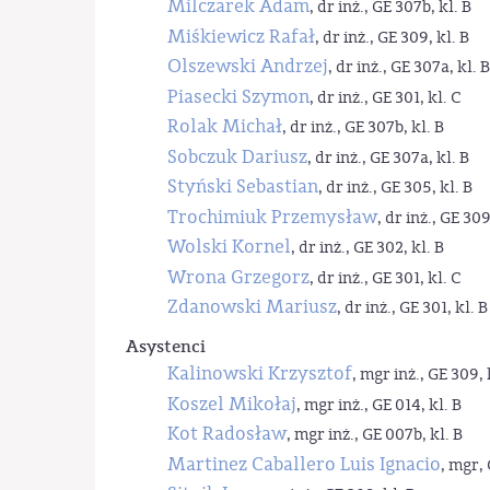
Milczarek Adam
, dr inż., GE 307b, kl. B
Miśkiewicz Rafał
, dr inż., GE 309, kl. B
Olszewski Andrzej
, dr inż., GE 307a, kl. B
Piasecki Szymon
, dr inż., GE 301, kl. C
Rolak Michał
, dr inż., GE 307b, kl. B
Sobczuk Dariusz
, dr inż., GE 307a, kl. B
Styński Sebastian
, dr inż., GE 305, kl. B
Trochimiuk Przemysław
, dr inż., GE 309
Wolski Kornel
, dr inż., GE 302, kl. B
Wrona Grzegorz
, dr inż., GE 301, kl. C
Zdanowski Mariusz
, dr inż., GE 301, kl. B
Asystenci
Kalinowski Krzysztof
, mgr inż., GE 309, 
Koszel Mikołaj
, mgr inż., GE 014, kl. B
Kot Radosław
, mgr inż., GE 007b, kl. B
Martinez Caballero Luis Ignacio
, mgr, 