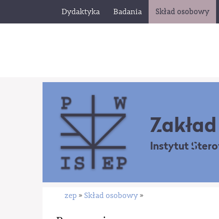
Dydaktyka
Badania
Skład osobowy
Zakład 
Instytut Ster
zep
Skład osobowy
»
»