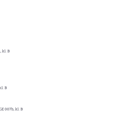
, kl. B
kl. B
GE 007b, kl. B