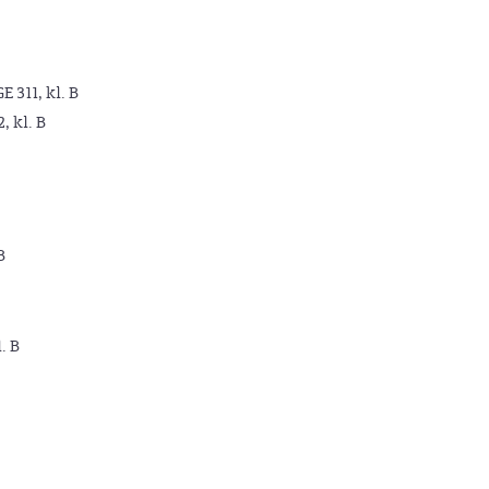
GE 311, kl. B
2, kl. B
B
. B