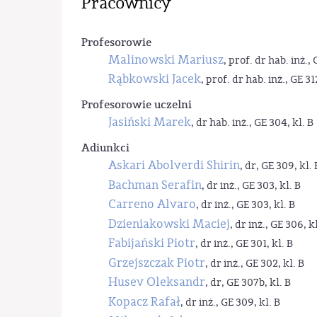
Pracownicy
Profesorowie
Malinowski Mariusz
, prof. dr hab. inż., 
Rąbkowski Jacek
, prof. dr hab. inż., GE 31
Profesorowie uczelni
Jasiński Marek
, dr hab. inż., GE 304, kl. B
Adiunkci
Askari Abolverdi Shirin
, dr, GE 309, kl. 
Bachman Serafin
, dr inż., GE 303, kl. B
Carreno Alvaro
, dr inż., GE 303, kl. B
Dzieniakowski Maciej
, dr inż., GE 306, kl
Fabijański Piotr
, dr inż., GE 301, kl. B
Grzejszczak Piotr
, dr inż., GE 302, kl. B
Husev Oleksandr
, dr, GE 307b, kl. B
Kopacz Rafał
, dr inż., GE 309, kl. B