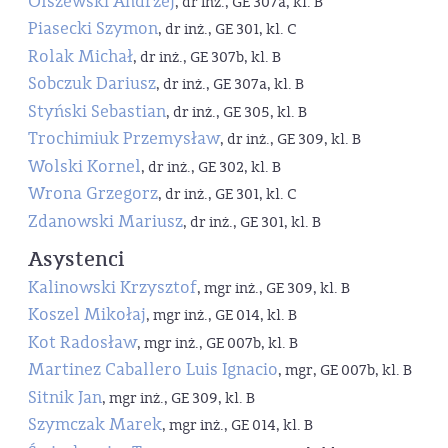
Olszewski Andrzej
, dr inż., GE 307a, kl. B
Piasecki Szymon
, dr inż., GE 301, kl. C
Rolak Michał
, dr inż., GE 307b, kl. B
Sobczuk Dariusz
, dr inż., GE 307a, kl. B
Styński Sebastian
, dr inż., GE 305, kl. B
Trochimiuk Przemysław
, dr inż., GE 309, kl. B
Wolski Kornel
, dr inż., GE 302, kl. B
Wrona Grzegorz
, dr inż., GE 301, kl. C
Zdanowski Mariusz
, dr inż., GE 301, kl. B
Asystenci
Kalinowski Krzysztof
, mgr inż., GE 309, kl. B
Koszel Mikołaj
, mgr inż., GE 014, kl. B
Kot Radosław
, mgr inż., GE 007b, kl. B
Martinez Caballero Luis Ignacio
, mgr, GE 007b, kl. B
Sitnik Jan
, mgr inż., GE 309, kl. B
Szymczak Marek
, mgr inż., GE 014, kl. B