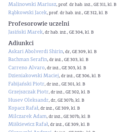
Malinowski Mariusz
, prof. dr hab. inż., GE 311, kl. B
Rąbkowski Jacek
, prof. dr hab. inż., GE 312, kl. B
Profesorowie uczelni
Jasiński Marek
, dr hab. inż., GE 304, kl. B
Adiunkci
Askari Abolverdi Shirin
, dr, GE 309, kl. B
Bachman Serafin
, dr inż., GE 303, kl. B
Carreno Alvaro
, dr inż., GE 303, kl. B
Dzieniakowski Maciej
, dr inż., GE 306, kl. B
Fabijański Piotr
, dr inż., GE 301, kl. B
Grzejszczak Piotr
, dr inż., GE 302, kl. B
Husev Oleksandr
, dr, GE 307b, kl. B
Kopacz Rafał
, dr inż., GE 309, kl. B
Milczarek Adam
, dr inż., GE 307b, kl. B
Miśkiewicz Rafał
, dr inż., GE 309, kl. B