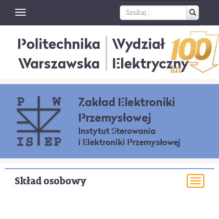
Toggle
navigation
Politechnika
Wydział
Warszawska
Elektryczny
Zakład Elektroniki
Przemysłowej
Instytut Sterowania
i Elektroniki Przemysłowej
Skład osobowy
Togg
navi