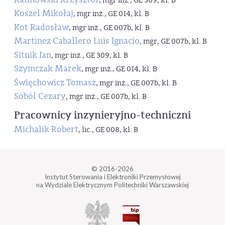
, mgr inż., GE 309, kl. B
Koszel Mikołaj
, mgr inż., GE 014, kl. B
Kot Radosław
, mgr inż., GE 007b, kl. B
Martinez Caballero Luis Ignacio
, mgr, GE 007b, kl. B
Sitnik Jan
, mgr inż., GE 309, kl. B
Szymczak Marek
, mgr inż., GE 014, kl. B
Święchowicz Tomasz
, mgr inż., GE 007b, kl. B
Soból Cezary
, mgr inż., GE 007b, kl. B
Pracownicy inzynieryjno-techniczni
Michalik Robert
, lic., GE 008, kl. B
© 2016-2026
Instytut Sterowania i Elektroniki Przemysłowej
na Wydziale Elektrycznym Politechniki Warszawskiej