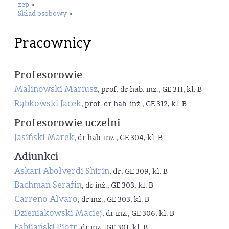
zep
»
Skład osobowy
»
Pracownicy
Profesorowie
Malinowski Mariusz
, prof. dr hab. inż., GE 311, kl. B
Rąbkowski Jacek
, prof. dr hab. inż., GE 312, kl. B
Profesorowie uczelni
Jasiński Marek
, dr hab. inż., GE 304, kl. B
Adiunkci
Askari Abolverdi Shirin
, dr, GE 309, kl. B
Bachman Serafin
, dr inż., GE 303, kl. B
Carreno Alvaro
, dr inż., GE 303, kl. B
Dzieniakowski Maciej
, dr inż., GE 306, kl. B
Fabijański Piotr
, dr inż., GE 301, kl. B