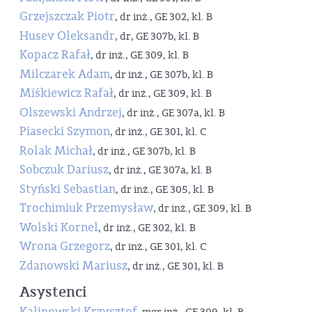
Grzejszczak Piotr
, dr inż., GE 302, kl. B
Husev Oleksandr
, dr, GE 307b, kl. B
Kopacz Rafał
, dr inż., GE 309, kl. B
Milczarek Adam
, dr inż., GE 307b, kl. B
Miśkiewicz Rafał
, dr inż., GE 309, kl. B
Olszewski Andrzej
, dr inż., GE 307a, kl. B
Piasecki Szymon
, dr inż., GE 301, kl. C
Rolak Michał
, dr inż., GE 307b, kl. B
Sobczuk Dariusz
, dr inż., GE 307a, kl. B
Styński Sebastian
, dr inż., GE 305, kl. B
Trochimiuk Przemysław
, dr inż., GE 309, kl. B
Wolski Kornel
, dr inż., GE 302, kl. B
Wrona Grzegorz
, dr inż., GE 301, kl. C
Zdanowski Mariusz
, dr inż., GE 301, kl. B
Asystenci
Kalinowski Krzysztof