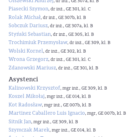
Olszewski Andrzej
, dr inż., GE 307a, kl. B
Piasecki Szymon
, dr inż., GE 301, kl. C
Rolak Michał
, dr inż., GE 307b, kl. B
Sobczuk Dariusz
, dr inż., GE 307a, kl. B
Styński Sebastian
, dr inż., GE 305, kl. B
Trochimiuk Przemysław
, dr inż., GE 309, kl. B
Wolski Kornel
, dr inż., GE 302, kl. B
Wrona Grzegorz
, dr inż., GE 301, kl. C
Zdanowski Mariusz
, dr inż., GE 301, kl. B
Asystenci
Kalinowski Krzysztof
, mgr inż., GE 309, kl. B
Koszel Mikołaj
, mgr inż., GE 014, kl. B
Kot Radosław
, mgr inż., GE 007b, kl. B
Martinez Caballero Luis Ignacio
, mgr, GE 007b, kl. B
Sitnik Jan
, mgr inż., GE 309, kl. B
Szymczak Marek
, mgr inż., GE 014, kl. B