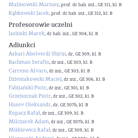
Malinowski Mariusz
, prof. dr hab. inż., GE 311, kl. B
Rąbkowski Jacek
, prof. dr hab. inż., GE 312, kl. B
Profesorowie uczelni
Jasiński Marek
, dr hab. inż., GE 304, kl. B
Adiunkci
Askari Abolverdi Shirin
, dr, GE 309, kl. B
Bachman Serafin
, dr inż., GE 303, kl. B
Carreno Alvaro
, dr inż., GE 303, kl. B
Dzieniakowski Maciej
, dr inż., GE 306, kl. B
Fabijański Piotr
, dr inż., GE 301, kl. B
Grzejszczak Piotr
, dr inż., GE 302, kl. B
Husev Oleksandr
, dr, GE 307b, kl. B
Kopacz Rafał
, dr inż., GE 309, kl. B
Milczarek Adam
, dr inż., GE 307b, kl. B
Miśkiewicz Rafał
, dr inż., GE 309, kl. B