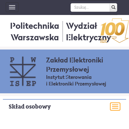
Toggle
navigation
Politechnika
Wydział
Warszawska
Elektryczny
Zakład Elektroniki
Przemysłowej
Instytut Sterowania
i Elektroniki Przemysłowej
Skład osobowy
Togg
navi