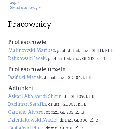
zep
»
Skład osobowy
»
Pracownicy
Profesorowie
Malinowski Mariusz
, prof. dr hab. inż., GE 311, kl. B
Rąbkowski Jacek
, prof. dr hab. inż., GE 312, kl. B
Profesorowie uczelni
Jasiński Marek
, dr hab. inż., GE 304, kl. B
Adiunkci
Askari Abolverdi Shirin
, dr, GE 309, kl. B
Bachman Serafin
, dr inż., GE 303, kl. B
Carreno Alvaro
, dr inż., GE 303, kl. B
Dzieniakowski Maciej
, dr inż., GE 306, kl. B
Fabijański Piotr
, dr inż., GE 301, kl. B