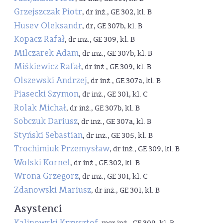
Grzejszczak Piotr
, dr inż., GE 302, kl. B
Husev Oleksandr
, dr, GE 307b, kl. B
Kopacz Rafał
, dr inż., GE 309, kl. B
Milczarek Adam
, dr inż., GE 307b, kl. B
Miśkiewicz Rafał
, dr inż., GE 309, kl. B
Olszewski Andrzej
, dr inż., GE 307a, kl. B
Piasecki Szymon
, dr inż., GE 301, kl. C
Rolak Michał
, dr inż., GE 307b, kl. B
Sobczuk Dariusz
, dr inż., GE 307a, kl. B
Styński Sebastian
, dr inż., GE 305, kl. B
Trochimiuk Przemysław
, dr inż., GE 309, kl. B
Wolski Kornel
, dr inż., GE 302, kl. B
Wrona Grzegorz
, dr inż., GE 301, kl. C
Zdanowski Mariusz
, dr inż., GE 301, kl. B
Asystenci
Kalinowski Krzysztof