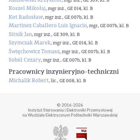
, mgr inż., GE 309, kl. B
Koszel Mikołaj
, mgr inż., GE 014, kl. B
Kot Radosław
, mgr inż., GE 007b, kl. B
Martinez Caballero Luis Ignacio
, mgr, GE 007b, kl. B
Sitnik Jan
, mgr inż., GE 309, kl. B
Szymczak Marek
, mgr inż., GE 014, kl. B
Święchowicz Tomasz
, mgr inż., GE 007b, kl. B
Soból Cezary
, mgr inż., GE 007b, kl. B
Pracownicy inzynieryjno-techniczni
Michalik Robert
, lic., GE 008, kl. B
© 2016-2026
Instytut Sterowania i Elektroniki Przemysłowej
na Wydziale Elektrycznym Politechniki Warszawskiej