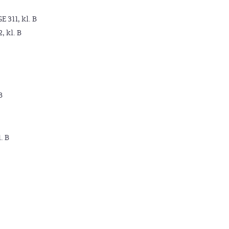
GE 311, kl. B
2, kl. B
B
. B