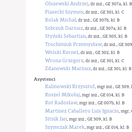
Olszewski Andrzej
, dr inż., GE 307a, kl. B
Piasecki Szymon
, dr inż., GE 301, kl. C
Rolak Michał
, dr inż., GE 307b, kl. B
Sobczuk Dariusz
, dr inż., GE 307a, kl. B
Styński Sebastian
, dr inż., GE 305, kl. B
Trochimiuk Przemysław
, dr inż., GE 309
Wolski Kornel
, dr inż., GE 302, kl. B
Wrona Grzegorz
, dr inż., GE 301, kl. C
Zdanowski Mariusz
, dr inż., GE 301, kl. B
Asystenci
Kalinowski Krzysztof
, mgr inż., GE 309, 
Koszel Mikołaj
, mgr inż., GE 014, kl. B
Kot Radosław
, mgr inż., GE 007b, kl. B
Martinez Caballero Luis Ignacio
, mgr, 
Sitnik Jan
, mgr inż., GE 309, kl. B
Szymczak Marek
, mgr inż., GE 014, kl. B