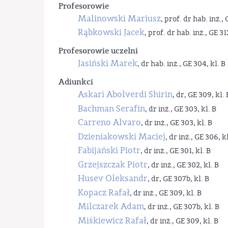
Profesorowie
Malinowski Mariusz
, prof. dr hab. inż., 
Rąbkowski Jacek
, prof. dr hab. inż., GE 31
Profesorowie uczelni
Jasiński Marek
, dr hab. inż., GE 304, kl. B
Adiunkci
Askari Abolverdi Shirin
, dr, GE 309, kl. 
Bachman Serafin
, dr inż., GE 303, kl. B
Carreno Alvaro
, dr inż., GE 303, kl. B
Dzieniakowski Maciej
, dr inż., GE 306, kl
Fabijański Piotr
, dr inż., GE 301, kl. B
Grzejszczak Piotr
, dr inż., GE 302, kl. B
Husev Oleksandr
, dr, GE 307b, kl. B
Kopacz Rafał
, dr inż., GE 309, kl. B
Milczarek Adam
, dr inż., GE 307b, kl. B
Miśkiewicz Rafał
, dr inż., GE 309, kl. B