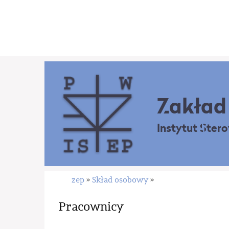
Zakład 
Instytut Ster
zep
Skład osobowy
»
»
Pracownicy