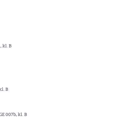
, kl. B
kl. B
GE 007b, kl. B