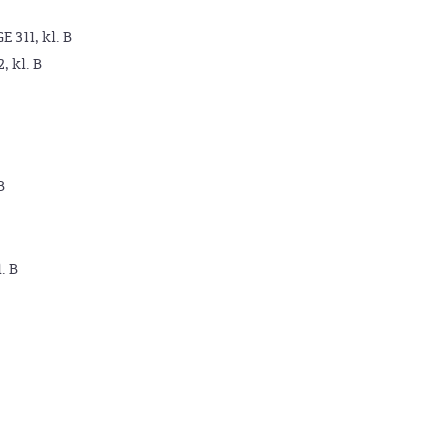
GE 311, kl. B
2, kl. B
B
. B