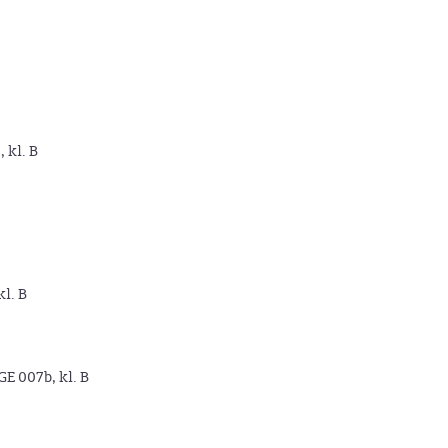
, kl. B
kl. B
GE 007b, kl. B