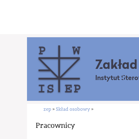
Zakład 
Instytut Ster
zep
Skład osobowy
»
»
Pracownicy