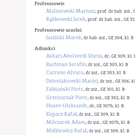
Profesorowie
Malinowski Mariusz
, prof. dr hab. inż., 
Rąbkowski Jacek
, prof. dr hab. inż., GE 31
Profesorowie uczelni
Jasiński Marek
, dr hab. inż., GE 304, kl. B
Adiunkci
Askari Abolverdi Shirin
, dr, GE 309, kl. 
Bachman Serafin
, dr inż., GE 303, kl. B
Carreno Alvaro
, dr inż., GE 303, kl. B
Dzieniakowski Maciej
, dr inż., GE 306, kl
Fabijański Piotr
, dr inż., GE 301, kl. B
Grzejszczak Piotr
, dr inż., GE 302, kl. B
Husev Oleksandr
, dr, GE 307b, kl. B
Kopacz Rafał
, dr inż., GE 309, kl. B
Milczarek Adam
, dr inż., GE 307b, kl. B
Miśkiewicz Rafał
, dr inż., GE 309, kl. B