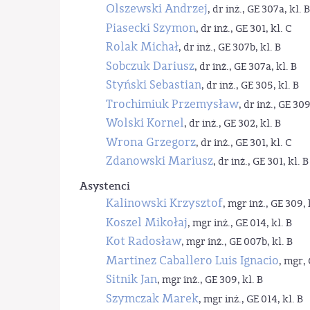
Olszewski Andrzej
, dr inż., GE 307a, kl. B
Piasecki Szymon
, dr inż., GE 301, kl. C
Rolak Michał
, dr inż., GE 307b, kl. B
Sobczuk Dariusz
, dr inż., GE 307a, kl. B
Styński Sebastian
, dr inż., GE 305, kl. B
Trochimiuk Przemysław
, dr inż., GE 309
Wolski Kornel
, dr inż., GE 302, kl. B
Wrona Grzegorz
, dr inż., GE 301, kl. C
Zdanowski Mariusz
, dr inż., GE 301, kl. B
Asystenci
Kalinowski Krzysztof
, mgr inż., GE 309, 
Koszel Mikołaj
, mgr inż., GE 014, kl. B
Kot Radosław
, mgr inż., GE 007b, kl. B
Martinez Caballero Luis Ignacio
, mgr, 
Sitnik Jan
, mgr inż., GE 309, kl. B
Szymczak Marek
, mgr inż., GE 014, kl. B