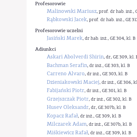
Profesorowie
Malinowski Mariusz
, prof. dr hab. inż., 
Rąbkowski Jacek
, prof. dr hab. inż., GE 31
Profesorowie uczelni
Jasiński Marek
, dr hab. inż., GE 304, kl. B
Adiunkci
Askari Abolverdi Shirin
, dr, GE 309, kl. 
Bachman Serafin
, dr inż., GE 303, kl. B
Carreno Alvaro
, dr inż., GE 303, kl. B
Dzieniakowski Maciej
, dr inż., GE 306, kl
Fabijański Piotr
, dr inż., GE 301, kl. B
Grzejszczak Piotr
, dr inż., GE 302, kl. B
Husev Oleksandr
, dr, GE 307b, kl. B
Kopacz Rafał
, dr inż., GE 309, kl. B
Milczarek Adam
, dr inż., GE 307b, kl. B
Miśkiewicz Rafał
, dr inż., GE 309, kl. B