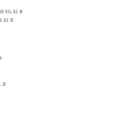
GE 311, kl. B
2, kl. B
B
. B