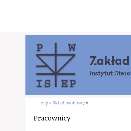
Zakład 
Instytut Ster
zep
Skład osobowy
»
»
Pracownicy