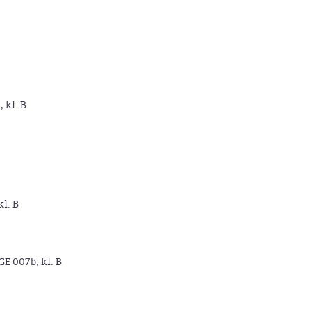
, kl. B
kl. B
GE 007b, kl. B