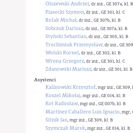
Olszewski Andrzej
, dr inż., GE 307a, kl. B
Piasecki Szymon
, dr inż., GE 301, kl. C
Rolak Michał
, dr inż., GE 307b, kl. B
Sobczuk Dariusz
, dr inż., GE 307a, kl. B
Styński Sebastian
, dr inż., GE 305, kl. B
Trochimiuk Przemysław
, dr inż., GE 309
Wolski Kornel
, dr inż., GE 302, kl. B
Wrona Grzegorz
, dr inż., GE 301, kl. C
Zdanowski Mariusz
, dr inż., GE 301, kl. B
Asystenci
Kalinowski Krzysztof
, mgr inż., GE 309, 
Koszel Mikołaj
, mgr inż., GE 014, kl. B
Kot Radosław
, mgr inż., GE 007b, kl. B
Martinez Caballero Luis Ignacio
, mgr, 
Sitnik Jan
, mgr inż., GE 309, kl. B
Szymczak Marek
, mgr inż., GE 014, kl. B