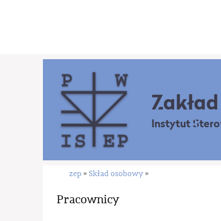
Zakład 
Instytut Ster
zep
Skład osobowy
»
»
Pracownicy