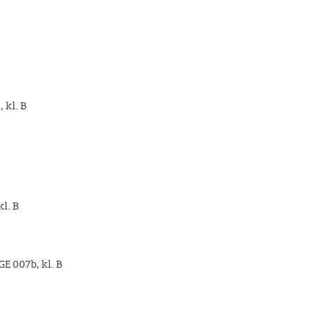
, kl. B
kl. B
GE 007b, kl. B