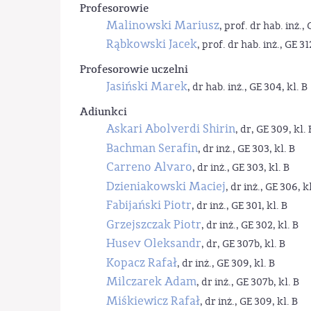
Profesorowie
Malinowski Mariusz
, prof. dr hab. inż., 
Rąbkowski Jacek
, prof. dr hab. inż., GE 31
Profesorowie uczelni
Jasiński Marek
, dr hab. inż., GE 304, kl. B
Adiunkci
Askari Abolverdi Shirin
, dr, GE 309, kl. 
Bachman Serafin
, dr inż., GE 303, kl. B
Carreno Alvaro
, dr inż., GE 303, kl. B
Dzieniakowski Maciej
, dr inż., GE 306, kl
Fabijański Piotr
, dr inż., GE 301, kl. B
Grzejszczak Piotr
, dr inż., GE 302, kl. B
Husev Oleksandr
, dr, GE 307b, kl. B
Kopacz Rafał
, dr inż., GE 309, kl. B
Milczarek Adam
, dr inż., GE 307b, kl. B
Miśkiewicz Rafał
, dr inż., GE 309, kl. B