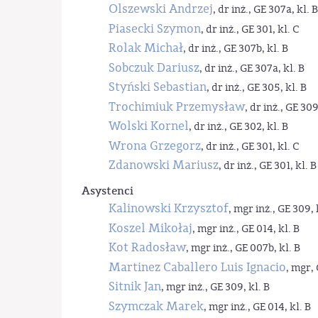
Olszewski Andrzej
, dr inż., GE 307a, kl. B
Piasecki Szymon
, dr inż., GE 301, kl. C
Rolak Michał
, dr inż., GE 307b, kl. B
Sobczuk Dariusz
, dr inż., GE 307a, kl. B
Styński Sebastian
, dr inż., GE 305, kl. B
Trochimiuk Przemysław
, dr inż., GE 309
Wolski Kornel
, dr inż., GE 302, kl. B
Wrona Grzegorz
, dr inż., GE 301, kl. C
Zdanowski Mariusz
, dr inż., GE 301, kl. B
Asystenci
Kalinowski Krzysztof
, mgr inż., GE 309, 
Koszel Mikołaj
, mgr inż., GE 014, kl. B
Kot Radosław
, mgr inż., GE 007b, kl. B
Martinez Caballero Luis Ignacio
, mgr, 
Sitnik Jan
, mgr inż., GE 309, kl. B
Szymczak Marek
, mgr inż., GE 014, kl. B