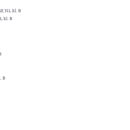
GE 311, kl. B
2, kl. B
B
. B