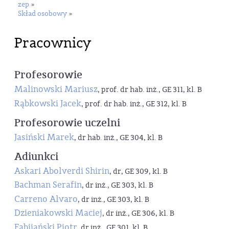
zep
»
Skład osobowy
»
Pracownicy
Profesorowie
Malinowski Mariusz
, prof. dr hab. inż., GE 311, kl. B
Rąbkowski Jacek
, prof. dr hab. inż., GE 312, kl. B
Profesorowie uczelni
Jasiński Marek
, dr hab. inż., GE 304, kl. B
Adiunkci
Askari Abolverdi Shirin
, dr, GE 309, kl. B
Bachman Serafin
, dr inż., GE 303, kl. B
Carreno Alvaro
, dr inż., GE 303, kl. B
Dzieniakowski Maciej
, dr inż., GE 306, kl. B
Fabijański Piotr
, dr inż., GE 301, kl. B