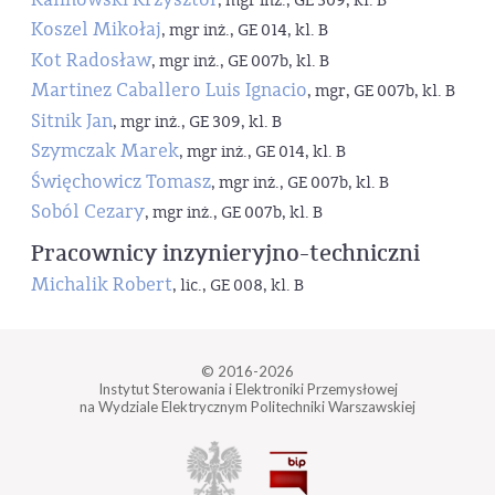
, mgr inż., GE 309, kl. B
Koszel Mikołaj
, mgr inż., GE 014, kl. B
Kot Radosław
, mgr inż., GE 007b, kl. B
Martinez Caballero Luis Ignacio
, mgr, GE 007b, kl. B
Sitnik Jan
, mgr inż., GE 309, kl. B
Szymczak Marek
, mgr inż., GE 014, kl. B
Święchowicz Tomasz
, mgr inż., GE 007b, kl. B
Soból Cezary
, mgr inż., GE 007b, kl. B
Pracownicy inzynieryjno-techniczni
Michalik Robert
, lic., GE 008, kl. B
© 2016-2026
Instytut Sterowania i Elektroniki Przemysłowej
na Wydziale Elektrycznym Politechniki Warszawskiej