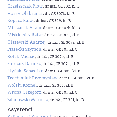
Grzejszczak Piotr
, dr inż., GE 302, kl. B
Husev Oleksandr
, dr, GE 307b, kl. B
Kopacz Rafał
, dr inż., GE 309, kl. B
Milczarek Adam
, dr inż., GE 307b, kl. B
Miśkiewicz Rafał
, dr inż., GE 309, kl. B
Olszewski Andrzej
, dr inż., GE 307a, kl. B
Piasecki Szymon
, dr inż., GE 301, kl. C
Rolak Michał
, dr inż., GE 307b, kl. B
Sobczuk Dariusz
, dr inż., GE 307a, kl. B
Styński Sebastian
, dr inż., GE 305, kl. B
Trochimiuk Przemysław
, dr inż., GE 309, kl. B
Wolski Kornel
, dr inż., GE 302, kl. B
Wrona Grzegorz
, dr inż., GE 301, kl. C
Zdanowski Mariusz
, dr inż., GE 301, kl. B
Asystenci
Kalinowski Krzysztof