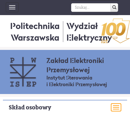
Toggle
navigation
Politechnika
Wydział
Warszawska
Elektryczny
Zakład Elektroniki
Przemysłowej
Instytut Sterowania
i Elektroniki Przemysłowej
Skład osobowy
Togg
navi