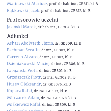
Malinowski Mariusz
, prof. dr hab. inż., GE 311, kl. B
Rąbkowski Jacek
, prof. dr hab. inż., GE 312, kl. B
Profesorowie uczelni
Jasiński Marek
, dr hab. inż., GE 304, kl. B
Adiunkci
Askari Abolverdi Shirin
, dr, GE 309, kl. B
Bachman Serafin
, dr inż., GE 303, kl. B
Carreno Alvaro
, dr inż., GE 303, kl. B
Dzieniakowski Maciej
, dr inż., GE 306, kl. B
Fabijański Piotr
, dr inż., GE 301, kl. B
Grzejszczak Piotr
, dr inż., GE 302, kl. B
Husev Oleksandr
, dr, GE 307b, kl. B
Kopacz Rafał
, dr inż., GE 309, kl. B
Milczarek Adam
, dr inż., GE 307b, kl. B
Miśkiewicz Rafał
, dr inż., GE 309, kl. B