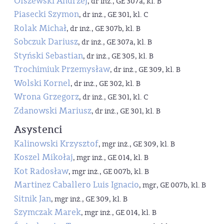
Olszewski Andrzej
, dr inż., GE 307a, kl. B
Piasecki Szymon
, dr inż., GE 301, kl. C
Rolak Michał
, dr inż., GE 307b, kl. B
Sobczuk Dariusz
, dr inż., GE 307a, kl. B
Styński Sebastian
, dr inż., GE 305, kl. B
Trochimiuk Przemysław
, dr inż., GE 309, kl. B
Wolski Kornel
, dr inż., GE 302, kl. B
Wrona Grzegorz
, dr inż., GE 301, kl. C
Zdanowski Mariusz
, dr inż., GE 301, kl. B
Asystenci
Kalinowski Krzysztof
, mgr inż., GE 309, kl. B
Koszel Mikołaj
, mgr inż., GE 014, kl. B
Kot Radosław
, mgr inż., GE 007b, kl. B
Martinez Caballero Luis Ignacio
, mgr, GE 007b, kl. B
Sitnik Jan
, mgr inż., GE 309, kl. B
Szymczak Marek
, mgr inż., GE 014, kl. B