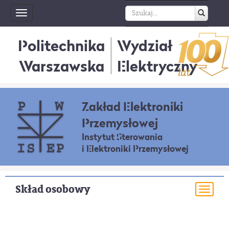
Toggle
navigation
Politechnika
Wydział
Warszawska
Elektryczny
Zakład Elektroniki
Przemysłowej
Instytut Sterowania
i Elektroniki Przemysłowej
Skład osobowy
Togg
navi