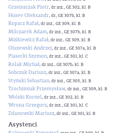
Grzejszczak Piotr
, dr inż., GE 302, kl. B
Husev Oleksandr
, dr, GE 307b, kl. B
Kopacz Rafał
, dr inż., GE 309, kl. B
Milczarek Adam
, dr inż., GE 307b, kl. B
Miśkiewicz Rafał
, dr inż., GE 309, kl. B
Olszewski Andrzej
, dr inż., GE 307a, kl. B
Piasecki Szymon
, dr inż., GE 301, kl. C
Rolak Michał
, dr inż., GE 307b, kl. B
Sobczuk Dariusz
, dr inż., GE 307a, kl. B
Styński Sebastian
, dr inż., GE 305, kl. B
Trochimiuk Przemysław
, dr inż., GE 309, kl. B
Wolski Kornel
, dr inż., GE 302, kl. B
Wrona Grzegorz
, dr inż., GE 301, kl. C
Zdanowski Mariusz
, dr inż., GE 301, kl. B
Asystenci
Kalinowski Krzysztof