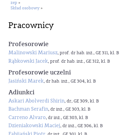
zep
»
Skład osobowy
»
Pracownicy
Profesorowie
Malinowski Mariusz
, prof. dr hab. inż., GE 311, kl. B
Rąbkowski Jacek
, prof. dr hab. inż., GE 312, kl. B
Profesorowie uczelni
Jasiński Marek
, dr hab. inż., GE 304, kl. B
Adiunkci
Askari Abolverdi Shirin
, dr, GE 309, kl. B
Bachman Serafin
, dr inż., GE 303, kl. B
Carreno Alvaro
, dr inż., GE 303, kl. B
Dzieniakowski Maciej
, dr inż., GE 306, kl. B
Fabijański Piotr
, dr inż., GE 301, kl. B