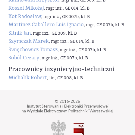
, mgr inż., GE 309, kl. B
Koszel Mikołaj
, mgr inż., GE 014, kl. B
Kot Radosław
, mgr inż., GE 007b, kl. B
Martinez Caballero Luis Ignacio
, mgr, GE 007b, kl. B
Sitnik Jan
, mgr inż., GE 309, kl. B
Szymczak Marek
, mgr inż., GE 014, kl. B
Święchowicz Tomasz
, mgr inż., GE 007b, kl. B
Soból Cezary
, mgr inż., GE 007b, kl. B
Pracownicy inzynieryjno-techniczni
Michalik Robert
, lic., GE 008, kl. B
© 2016-2026
Instytut Sterowania i Elektroniki Przemysłowej
na Wydziale Elektrycznym Politechniki Warszawskiej