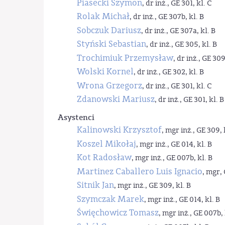
Piasecki Szymon
, dr inż., GE 301, kl. C
Rolak Michał
, dr inż., GE 307b, kl. B
Sobczuk Dariusz
, dr inż., GE 307a, kl. B
Styński Sebastian
, dr inż., GE 305, kl. B
Trochimiuk Przemysław
, dr inż., GE 309
Wolski Kornel
, dr inż., GE 302, kl. B
Wrona Grzegorz
, dr inż., GE 301, kl. C
Zdanowski Mariusz
, dr inż., GE 301, kl. B
Asystenci
Kalinowski Krzysztof
, mgr inż., GE 309, 
Koszel Mikołaj
, mgr inż., GE 014, kl. B
Kot Radosław
, mgr inż., GE 007b, kl. B
Martinez Caballero Luis Ignacio
, mgr, 
Sitnik Jan
, mgr inż., GE 309, kl. B
Szymczak Marek
, mgr inż., GE 014, kl. B
Święchowicz Tomasz
, mgr inż., GE 007b, 