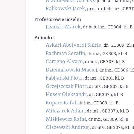
Malinowski Mariusz
, prof. dr hab. inż., 
Rąbkowski Jacek
, prof. dr hab. inż., GE 31
Profesorowie uczelni
Jasiński Marek
, dr hab. inż., GE 304, kl. B
Adiunkci
Askari Abolverdi Shirin
, dr, GE 309, kl. 
Bachman Serafin
, dr inż., GE 303, kl. B
Carreno Alvaro
, dr inż., GE 303, kl. B
Dzieniakowski Maciej
, dr inż., GE 306, kl
Fabijański Piotr
, dr inż., GE 301, kl. B
Grzejszczak Piotr
, dr inż., GE 302, kl. B
Husev Oleksandr
, dr, GE 307b, kl. B
Kopacz Rafał
, dr inż., GE 309, kl. B
Milczarek Adam
, dr inż., GE 307b, kl. B
Miśkiewicz Rafał
, dr inż., GE 309, kl. B
Olszewski Andrzej
, dr inż., GE 307a, kl. B