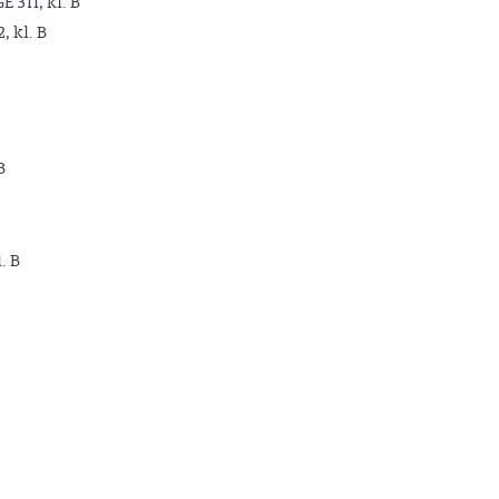
GE 311, kl. B
2, kl. B
B
. B