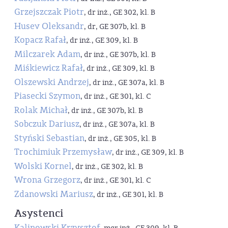
Grzejszczak Piotr
, dr inż., GE 302, kl. B
Husev Oleksandr
, dr, GE 307b, kl. B
Kopacz Rafał
, dr inż., GE 309, kl. B
Milczarek Adam
, dr inż., GE 307b, kl. B
Miśkiewicz Rafał
, dr inż., GE 309, kl. B
Olszewski Andrzej
, dr inż., GE 307a, kl. B
Piasecki Szymon
, dr inż., GE 301, kl. C
Rolak Michał
, dr inż., GE 307b, kl. B
Sobczuk Dariusz
, dr inż., GE 307a, kl. B
Styński Sebastian
, dr inż., GE 305, kl. B
Trochimiuk Przemysław
, dr inż., GE 309, kl. B
Wolski Kornel
, dr inż., GE 302, kl. B
Wrona Grzegorz
, dr inż., GE 301, kl. C
Zdanowski Mariusz
, dr inż., GE 301, kl. B
Asystenci
Kalinowski Krzysztof