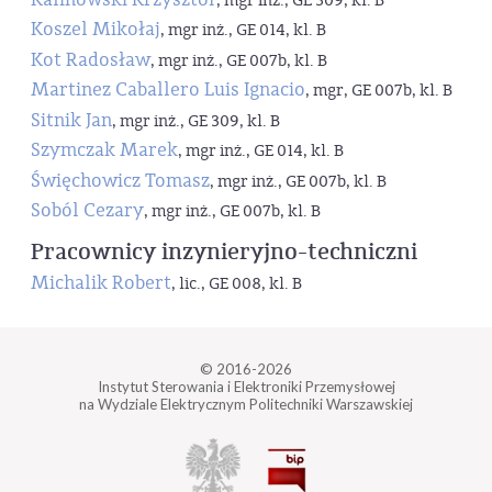
, mgr inż., GE 309, kl. B
Koszel Mikołaj
, mgr inż., GE 014, kl. B
Kot Radosław
, mgr inż., GE 007b, kl. B
Martinez Caballero Luis Ignacio
, mgr, GE 007b, kl. B
Sitnik Jan
, mgr inż., GE 309, kl. B
Szymczak Marek
, mgr inż., GE 014, kl. B
Święchowicz Tomasz
, mgr inż., GE 007b, kl. B
Soból Cezary
, mgr inż., GE 007b, kl. B
Pracownicy inzynieryjno-techniczni
Michalik Robert
, lic., GE 008, kl. B
© 2016-2026
Instytut Sterowania i Elektroniki Przemysłowej
na Wydziale Elektrycznym Politechniki Warszawskiej