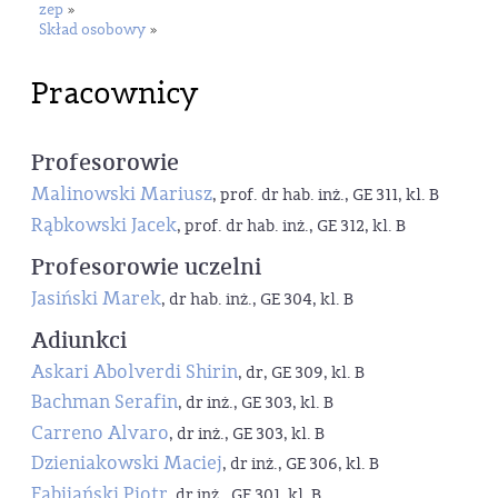
zep
»
Skład osobowy
»
Pracownicy
Profesorowie
Malinowski Mariusz
, prof. dr hab. inż., GE 311, kl. B
Rąbkowski Jacek
, prof. dr hab. inż., GE 312, kl. B
Profesorowie uczelni
Jasiński Marek
, dr hab. inż., GE 304, kl. B
Adiunkci
Askari Abolverdi Shirin
, dr, GE 309, kl. B
Bachman Serafin
, dr inż., GE 303, kl. B
Carreno Alvaro
, dr inż., GE 303, kl. B
Dzieniakowski Maciej
, dr inż., GE 306, kl. B
Fabijański Piotr
, dr inż., GE 301, kl. B