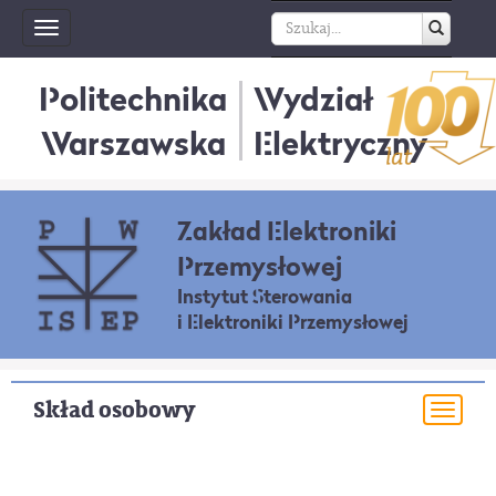
Toggle
navigation
Politechnika
Wydział
Warszawska
Elektryczny
Zakład Elektroniki
Przemysłowej
Instytut Sterowania
i Elektroniki Przemysłowej
Skład osobowy
Togg
navi