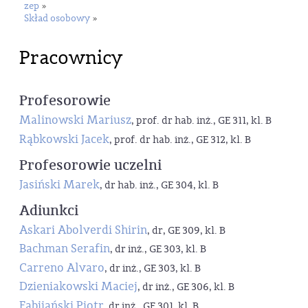
zep
»
Skład osobowy
»
Pracownicy
Profesorowie
Malinowski Mariusz
, prof. dr hab. inż., GE 311, kl. B
Rąbkowski Jacek
, prof. dr hab. inż., GE 312, kl. B
Profesorowie uczelni
Jasiński Marek
, dr hab. inż., GE 304, kl. B
Adiunkci
Askari Abolverdi Shirin
, dr, GE 309, kl. B
Bachman Serafin
, dr inż., GE 303, kl. B
Carreno Alvaro
, dr inż., GE 303, kl. B
Dzieniakowski Maciej
, dr inż., GE 306, kl. B
Fabijański Piotr
, dr inż., GE 301, kl. B