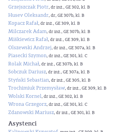
Grzejszczak Piotr
, dr inż., GE 302, kl. B
Husev Oleksandr
, dr, GE 307b, kl. B
Kopacz Rafał
, dr inż., GE 309, kl. B
Milczarek Adam
, dr inż., GE 307b, kl. B
Miśkiewicz Rafał
, dr inż., GE 309, kl. B
Olszewski Andrzej
, dr inż., GE 307a, kl. B
Piasecki Szymon
, dr inż., GE 301, kl. C
Rolak Michał
, dr inż., GE 307b, kl. B
Sobczuk Dariusz
, dr inż., GE 307a, kl. B
Styński Sebastian
, dr inż., GE 305, kl. B
Trochimiuk Przemysław
, dr inż., GE 309, kl. B
Wolski Kornel
, dr inż., GE 302, kl. B
Wrona Grzegorz
, dr inż., GE 301, kl. C
Zdanowski Mariusz
, dr inż., GE 301, kl. B
Asystenci
Kalinowski Krzysztof