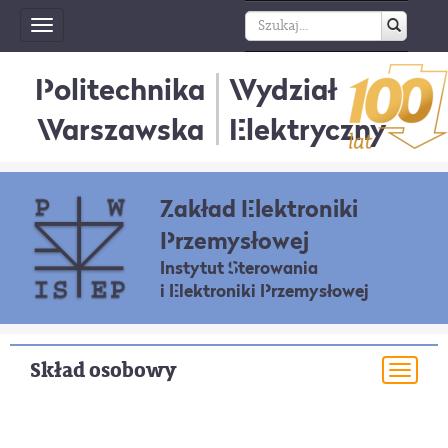
Toggle
navigation
Politechnika
Wydział
Warszawska
Elektryczny
Zakład Elektroniki
Przemysłowej
Instytut Sterowania
i Elektroniki Przemysłowej
Skład osobowy
Togg
navi