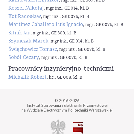
, mgr inż., GE 309, kl. B
Koszel Mikołaj
, mgr inż., GE 014, kl. B
Kot Radosław
, mgr inż., GE 007b, kl. B
Martinez Caballero Luis Ignacio
, mgr, GE 007b, kl. B
Sitnik Jan
, mgr inż., GE 309, kl. B
Szymczak Marek
, mgr inż., GE 014, kl. B
Święchowicz Tomasz
, mgr inż., GE 007b, kl. B
Soból Cezary
, mgr inż., GE 007b, kl. B
Pracownicy inzynieryjno-techniczni
Michalik Robert
, lic., GE 008, kl. B
© 2016-2026
Instytut Sterowania i Elektroniki Przemysłowej
na Wydziale Elektrycznym Politechniki Warszawskiej