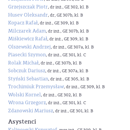
Grzejszczak Piotr
, dr inż., GE 302, kl. B
Husev Oleksandr
, dr, GE 307b, kl. B
Kopacz Rafał
, dr inż., GE 309, kl. B
Milczarek Adam
, dr inż., GE 307b, kl. B
Miśkiewicz Rafał
, dr inż., GE 309, kl. B
Olszewski Andrzej
, dr inż., GE 307a, kl. B
Piasecki Szymon
, dr inż., GE 301, kl. C
Rolak Michał
, dr inż., GE 307b, kl. B
Sobczuk Dariusz
, dr inż., GE 307a, kl. B
Styński Sebastian
, dr inż., GE 305, kl. B
Trochimiuk Przemysław
, dr inż., GE 309, kl. B
Wolski Kornel
, dr inż., GE 302, kl. B
Wrona Grzegorz
, dr inż., GE 301, kl. C
Zdanowski Mariusz
, dr inż., GE 301, kl. B
Asystenci
Kalinowski Krzysztof