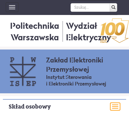
Toggle
navigation
Politechnika
Wydział
Warszawska
Elektryczny
Zakład Elektroniki
Przemysłowej
Instytut Sterowania
i Elektroniki Przemysłowej
Skład osobowy
Togg
navi