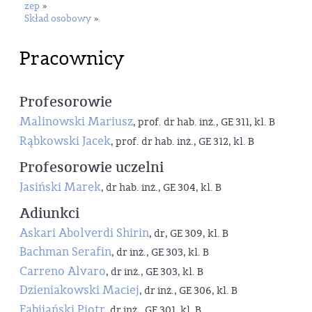
zep
»
Skład osobowy
»
Pracownicy
Profesorowie
Malinowski Mariusz
, prof. dr hab. inż., GE 311, kl. B
Rąbkowski Jacek
, prof. dr hab. inż., GE 312, kl. B
Profesorowie uczelni
Jasiński Marek
, dr hab. inż., GE 304, kl. B
Adiunkci
Askari Abolverdi Shirin
, dr, GE 309, kl. B
Bachman Serafin
, dr inż., GE 303, kl. B
Carreno Alvaro
, dr inż., GE 303, kl. B
Dzieniakowski Maciej
, dr inż., GE 306, kl. B
Fabijański Piotr
, dr inż., GE 301, kl. B