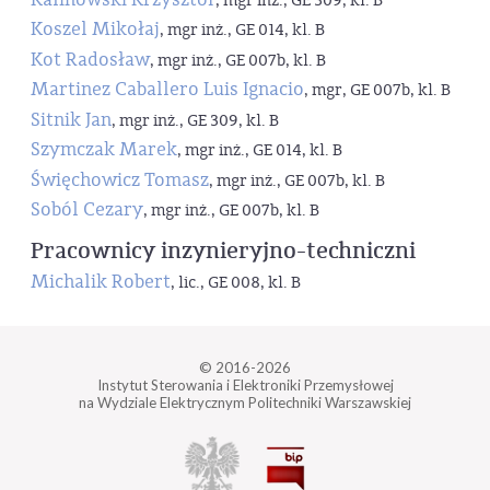
, mgr inż., GE 309, kl. B
Koszel Mikołaj
, mgr inż., GE 014, kl. B
Kot Radosław
, mgr inż., GE 007b, kl. B
Martinez Caballero Luis Ignacio
, mgr, GE 007b, kl. B
Sitnik Jan
, mgr inż., GE 309, kl. B
Szymczak Marek
, mgr inż., GE 014, kl. B
Święchowicz Tomasz
, mgr inż., GE 007b, kl. B
Soból Cezary
, mgr inż., GE 007b, kl. B
Pracownicy inzynieryjno-techniczni
Michalik Robert
, lic., GE 008, kl. B
© 2016-2026
Instytut Sterowania i Elektroniki Przemysłowej
na Wydziale Elektrycznym Politechniki Warszawskiej