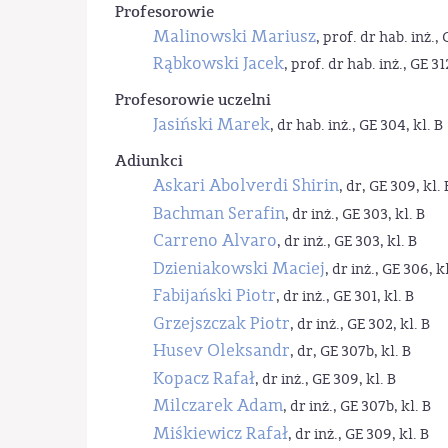
Profesorowie
Malinowski Mariusz
, prof. dr hab. inż., 
Rąbkowski Jacek
, prof. dr hab. inż., GE 31
Profesorowie uczelni
Jasiński Marek
, dr hab. inż., GE 304, kl. B
Adiunkci
Askari Abolverdi Shirin
, dr, GE 309, kl. 
Bachman Serafin
, dr inż., GE 303, kl. B
Carreno Alvaro
, dr inż., GE 303, kl. B
Dzieniakowski Maciej
, dr inż., GE 306, kl
Fabijański Piotr
, dr inż., GE 301, kl. B
Grzejszczak Piotr
, dr inż., GE 302, kl. B
Husev Oleksandr
, dr, GE 307b, kl. B
Kopacz Rafał
, dr inż., GE 309, kl. B
Milczarek Adam
, dr inż., GE 307b, kl. B
Miśkiewicz Rafał
, dr inż., GE 309, kl. B