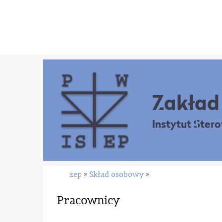
Zakład 
Instytut Ster
zep
Skład osobowy
»
»
Pracownicy