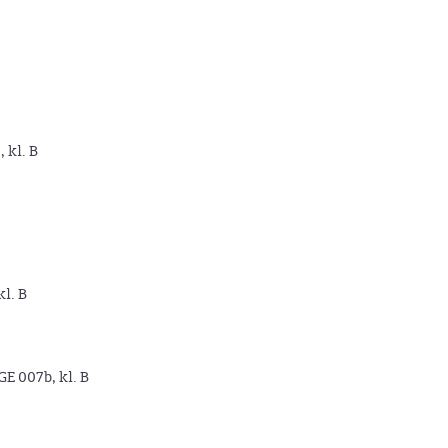
, kl. B
kl. B
GE 007b, kl. B