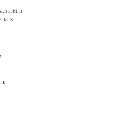
GE 311, kl. B
2, kl. B
B
. B