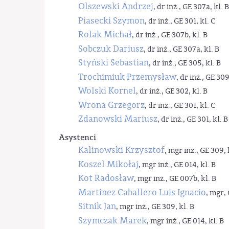
Olszewski Andrzej
, dr inż., GE 307a, kl. B
Piasecki Szymon
, dr inż., GE 301, kl. C
Rolak Michał
, dr inż., GE 307b, kl. B
Sobczuk Dariusz
, dr inż., GE 307a, kl. B
Styński Sebastian
, dr inż., GE 305, kl. B
Trochimiuk Przemysław
, dr inż., GE 309
Wolski Kornel
, dr inż., GE 302, kl. B
Wrona Grzegorz
, dr inż., GE 301, kl. C
Zdanowski Mariusz
, dr inż., GE 301, kl. B
Asystenci
Kalinowski Krzysztof
, mgr inż., GE 309, 
Koszel Mikołaj
, mgr inż., GE 014, kl. B
Kot Radosław
, mgr inż., GE 007b, kl. B
Martinez Caballero Luis Ignacio
, mgr, 
Sitnik Jan
, mgr inż., GE 309, kl. B
Szymczak Marek
, mgr inż., GE 014, kl. B