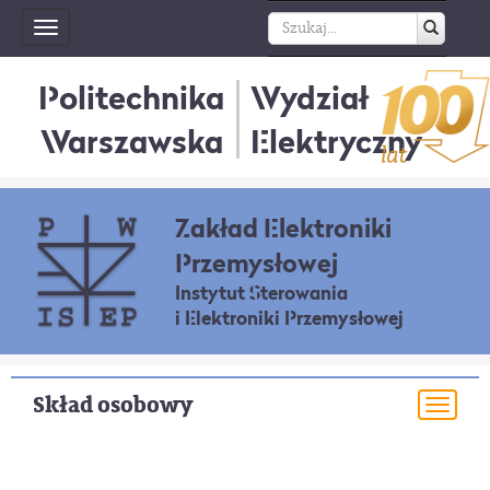
Toggle
navigation
Politechnika
Wydział
Warszawska
Elektryczny
Zakład Elektroniki
Przemysłowej
Instytut Sterowania
i Elektroniki Przemysłowej
Skład osobowy
Togg
navi