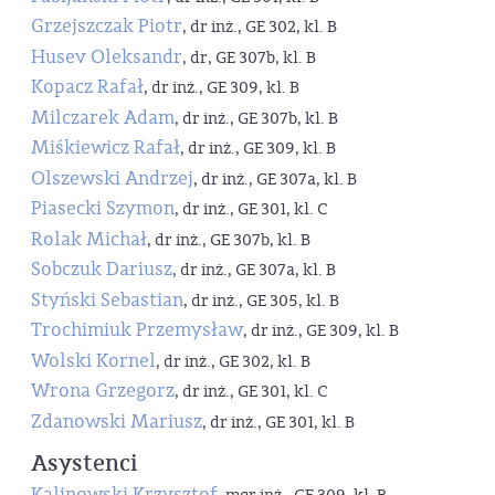
Grzejszczak Piotr
, dr inż., GE 302, kl. B
Husev Oleksandr
, dr, GE 307b, kl. B
Kopacz Rafał
, dr inż., GE 309, kl. B
Milczarek Adam
, dr inż., GE 307b, kl. B
Miśkiewicz Rafał
, dr inż., GE 309, kl. B
Olszewski Andrzej
, dr inż., GE 307a, kl. B
Piasecki Szymon
, dr inż., GE 301, kl. C
Rolak Michał
, dr inż., GE 307b, kl. B
Sobczuk Dariusz
, dr inż., GE 307a, kl. B
Styński Sebastian
, dr inż., GE 305, kl. B
Trochimiuk Przemysław
, dr inż., GE 309, kl. B
Wolski Kornel
, dr inż., GE 302, kl. B
Wrona Grzegorz
, dr inż., GE 301, kl. C
Zdanowski Mariusz
, dr inż., GE 301, kl. B
Asystenci
Kalinowski Krzysztof