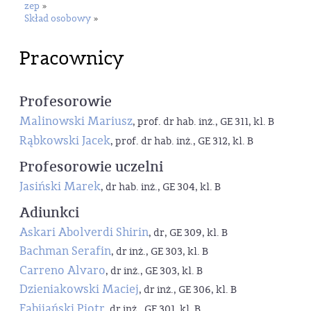
zep
»
Skład osobowy
»
Pracownicy
Profesorowie
Malinowski Mariusz
, prof. dr hab. inż., GE 311, kl. B
Rąbkowski Jacek
, prof. dr hab. inż., GE 312, kl. B
Profesorowie uczelni
Jasiński Marek
, dr hab. inż., GE 304, kl. B
Adiunkci
Askari Abolverdi Shirin
, dr, GE 309, kl. B
Bachman Serafin
, dr inż., GE 303, kl. B
Carreno Alvaro
, dr inż., GE 303, kl. B
Dzieniakowski Maciej
, dr inż., GE 306, kl. B
Fabijański Piotr
, dr inż., GE 301, kl. B