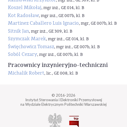
, mgr inż., GE 309, kl. B
Koszel Mikołaj
, mgr inż., GE 014, kl. B
Kot Radosław
, mgr inż., GE 007b, kl. B
Martinez Caballero Luis Ignacio
, mgr, GE 007b, kl. B
Sitnik Jan
, mgr inż., GE 309, kl. B
Szymczak Marek
, mgr inż., GE 014, kl. B
Święchowicz Tomasz
, mgr inż., GE 007b, kl. B
Soból Cezary
, mgr inż., GE 007b, kl. B
Pracownicy inzynieryjno-techniczni
Michalik Robert
, lic., GE 008, kl. B
© 2016-2026
Instytut Sterowania i Elektroniki Przemysłowej
na Wydziale Elektrycznym Politechniki Warszawskiej