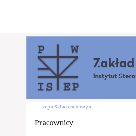
Zakład 
Instytut Ster
zep
Skład osobowy
»
»
Pracownicy