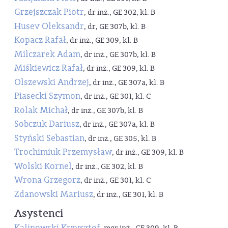
Grzejszczak Piotr
, dr inż., GE 302, kl. B
Husev Oleksandr
, dr, GE 307b, kl. B
Kopacz Rafał
, dr inż., GE 309, kl. B
Milczarek Adam
, dr inż., GE 307b, kl. B
Miśkiewicz Rafał
, dr inż., GE 309, kl. B
Olszewski Andrzej
, dr inż., GE 307a, kl. B
Piasecki Szymon
, dr inż., GE 301, kl. C
Rolak Michał
, dr inż., GE 307b, kl. B
Sobczuk Dariusz
, dr inż., GE 307a, kl. B
Styński Sebastian
, dr inż., GE 305, kl. B
Trochimiuk Przemysław
, dr inż., GE 309, kl. B
Wolski Kornel
, dr inż., GE 302, kl. B
Wrona Grzegorz
, dr inż., GE 301, kl. C
Zdanowski Mariusz
, dr inż., GE 301, kl. B
Asystenci
Kalinowski Krzysztof