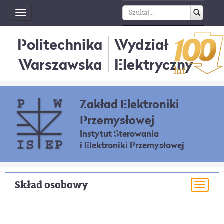
Toggle
navigation
Politechnika
Wydział
Warszawska
Elektryczny
Zakład Elektroniki
Przemysłowej
Instytut Sterowania
i Elektroniki Przemysłowej
Skład osobowy
Togg
navi