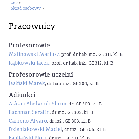
zep
»
Skład osobowy
»
Pracownicy
Profesorowie
Malinowski Mariusz
, prof. dr hab. inż., GE 311, kl. B
Rąbkowski Jacek
, prof. dr hab. inż., GE 312, kl. B
Profesorowie uczelni
Jasiński Marek
, dr hab. inż., GE 304, kl. B
Adiunkci
Askari Abolverdi Shirin
, dr, GE 309, kl. B
Bachman Serafin
, dr inż., GE 303, kl. B
Carreno Alvaro
, dr inż., GE 303, kl. B
Dzieniakowski Maciej
, dr inż., GE 306, kl. B
Fabijański Piotr
, dr inż., GE 301, kl. B