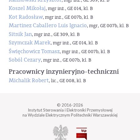
, mgr inż., GE 309, kl. B
Koszel Mikołaj
, mgr inż., GE 014, kl. B
Kot Radosław
, mgr inż., GE 007b, kl. B
Martinez Caballero Luis Ignacio
, mgr, GE 007b, kl. B
Sitnik Jan
, mgr inż., GE 309, kl. B
Szymczak Marek
, mgr inż., GE 014, kl. B
Święchowicz Tomasz
, mgr inż., GE 007b, kl. B
Soból Cezary
, mgr inż., GE 007b, kl. B
Pracownicy inzynieryjno-techniczni
Michalik Robert
, lic., GE 008, kl. B
© 2016-2026
Instytut Sterowania i Elektroniki Przemysłowej
na Wydziale Elektrycznym Politechniki Warszawskiej