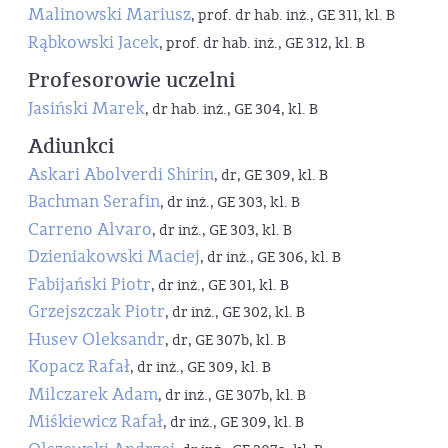
Malinowski Mariusz
, prof. dr hab. inż., GE 311, kl. B
Rąbkowski Jacek
, prof. dr hab. inż., GE 312, kl. B
Profesorowie uczelni
Jasiński Marek
, dr hab. inż., GE 304, kl. B
Adiunkci
Askari Abolverdi Shirin
, dr, GE 309, kl. B
Bachman Serafin
, dr inż., GE 303, kl. B
Carreno Alvaro
, dr inż., GE 303, kl. B
Dzieniakowski Maciej
, dr inż., GE 306, kl. B
Fabijański Piotr
, dr inż., GE 301, kl. B
Grzejszczak Piotr
, dr inż., GE 302, kl. B
Husev Oleksandr
, dr, GE 307b, kl. B
Kopacz Rafał
, dr inż., GE 309, kl. B
Milczarek Adam
, dr inż., GE 307b, kl. B
Miśkiewicz Rafał
, dr inż., GE 309, kl. B