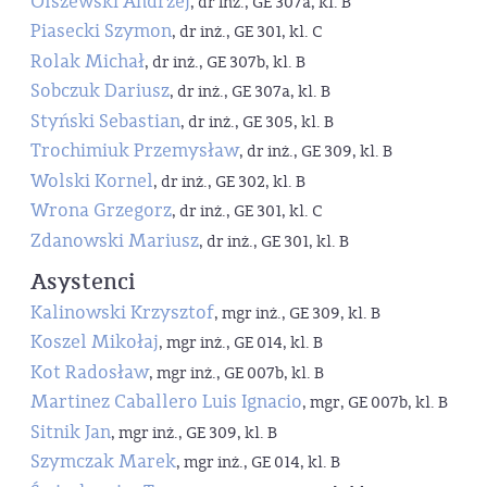
Olszewski Andrzej
, dr inż., GE 307a, kl. B
Piasecki Szymon
, dr inż., GE 301, kl. C
Rolak Michał
, dr inż., GE 307b, kl. B
Sobczuk Dariusz
, dr inż., GE 307a, kl. B
Styński Sebastian
, dr inż., GE 305, kl. B
Trochimiuk Przemysław
, dr inż., GE 309, kl. B
Wolski Kornel
, dr inż., GE 302, kl. B
Wrona Grzegorz
, dr inż., GE 301, kl. C
Zdanowski Mariusz
, dr inż., GE 301, kl. B
Asystenci
Kalinowski Krzysztof
, mgr inż., GE 309, kl. B
Koszel Mikołaj
, mgr inż., GE 014, kl. B
Kot Radosław
, mgr inż., GE 007b, kl. B
Martinez Caballero Luis Ignacio
, mgr, GE 007b, kl. B
Sitnik Jan
, mgr inż., GE 309, kl. B
Szymczak Marek
, mgr inż., GE 014, kl. B