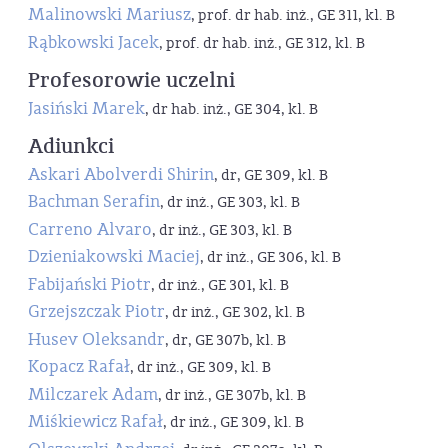
Malinowski Mariusz
, prof. dr hab. inż., GE 311, kl. B
Rąbkowski Jacek
, prof. dr hab. inż., GE 312, kl. B
Profesorowie uczelni
Jasiński Marek
, dr hab. inż., GE 304, kl. B
Adiunkci
Askari Abolverdi Shirin
, dr, GE 309, kl. B
Bachman Serafin
, dr inż., GE 303, kl. B
Carreno Alvaro
, dr inż., GE 303, kl. B
Dzieniakowski Maciej
, dr inż., GE 306, kl. B
Fabijański Piotr
, dr inż., GE 301, kl. B
Grzejszczak Piotr
, dr inż., GE 302, kl. B
Husev Oleksandr
, dr, GE 307b, kl. B
Kopacz Rafał
, dr inż., GE 309, kl. B
Milczarek Adam
, dr inż., GE 307b, kl. B
Miśkiewicz Rafał
, dr inż., GE 309, kl. B