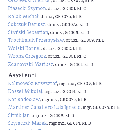
Olszewski Andrzej
, dr inż., GE 307a, kl. B
Piasecki Szymon
, dr inż., GE 301, kl. C
Rolak Michał
, dr inż., GE 307b, kl. B
Sobczuk Dariusz
, dr inż., GE 307a, kl. B
Styński Sebastian
, dr inż., GE 305, kl. B
Trochimiuk Przemysław
, dr inż., GE 309, kl. B
Wolski Kornel
, dr inż., GE 302, kl. B
Wrona Grzegorz
, dr inż., GE 301, kl. C
Zdanowski Mariusz
, dr inż., GE 301, kl. B
Asystenci
Kalinowski Krzysztof
, mgr inż., GE 309, kl. B
Koszel Mikołaj
, mgr inż., GE 014, kl. B
Kot Radosław
, mgr inż., GE 007b, kl. B
Martinez Caballero Luis Ignacio
, mgr, GE 007b, kl. B
Sitnik Jan
, mgr inż., GE 309, kl. B
Szymczak Marek
, mgr inż., GE 014, kl. B